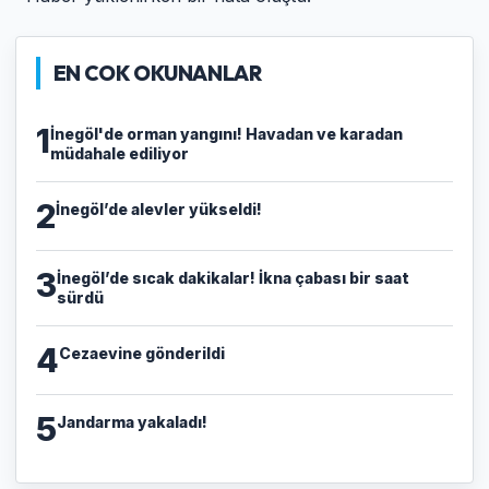
EN COK OKUNANLAR
1
İnegöl'de orman yangını! Havadan ve karadan
müdahale ediliyor
2
İnegöl’de alevler yükseldi!
3
İnegöl’de sıcak dakikalar! İkna çabası bir saat
sürdü
4
Cezaevine gönderildi
5
Jandarma yakaladı!