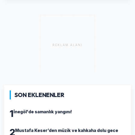
REKLAM ALANI
SON EKLENENLER
1
İnegöl'de samanlık yangını!
2
Mustafa Keser’den müzik ve kahkaha dolu gece