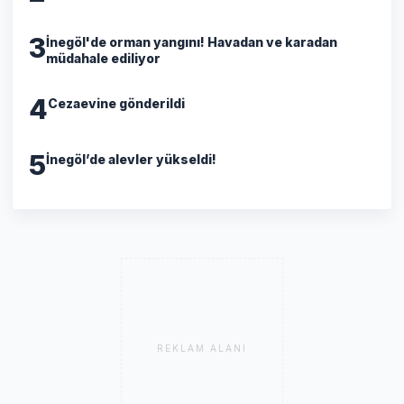
3
İnegöl'de orman yangını! Havadan ve karadan
müdahale ediliyor
4
Cezaevine gönderildi
5
İnegöl’de alevler yükseldi!
REKLAM ALANI