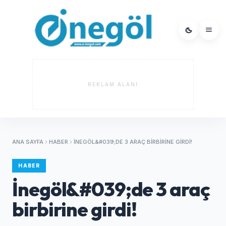
REKLAM ALANI
ANA SAYFA
HABER
İNEGÖL&#039;DE 3 ARAÇ BIRBIRINE GIRDI!
HABER
İnegöl&#039;de 3 araç
birbirine girdi!