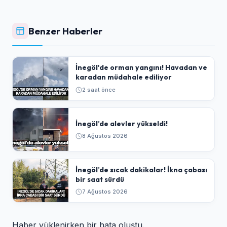
Benzer Haberler
İnegöl'de orman yangını! Havadan ve
karadan müdahale ediliyor
2 saat önce
İnegöl’de alevler yükseldi!
8 Ağustos 2026
İnegöl’de sıcak dakikalar! İkna çabası
bir saat sürdü
7 Ağustos 2026
Haber yüklenirken bir hata oluştu.