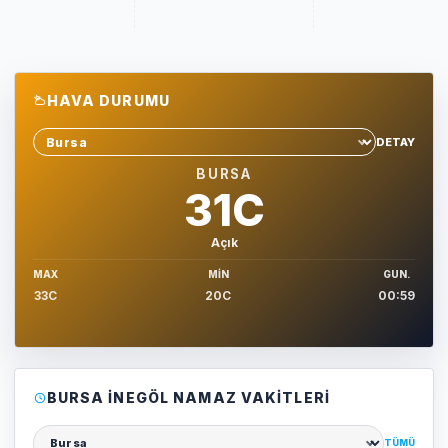
HAVA DURUMU
DETAY
Sehir sec
BURSA
31C
Açık
MAX
MIN
GUN.
33C
20C
00:59
BURSA İNEGÖL NAMAZ VAKITLERI
TÜMÜ