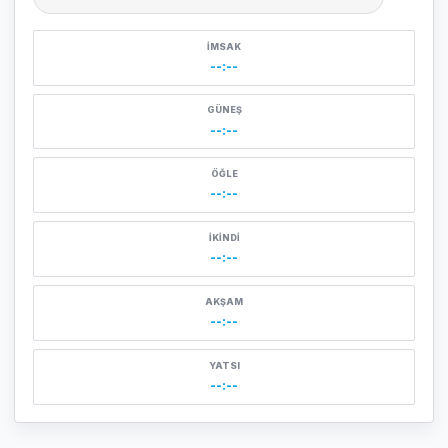
Şehir seçin
İMSAK
--:--
GÜNEŞ
--:--
ÖĞLE
--:--
İKINDI
--:--
AKŞAM
--:--
YATSI
--:--