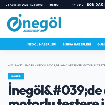
SON DAK
08 Ağustos 2026, Cumartesi
•
Yanına gelen sincabı elleriyle besledi
•
İn
32°C
SON DAKIKA
İNEGÖL HABERLERI
BURSA HABERLERI
GÜN
ANA SAYFA
HABER
İNEGÖL&#039;DE AĞAÇ KESERKEN MOTORLU TESTERE
HABER
İnegöl&#039;de 
motorlu testere il