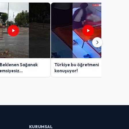
 Beklenen Sağanak
Türkiye bu öğretmeni
Şemsiyesiz
konuşuyor!
lar Zor Anlar Yaşadı
KURUMSAL