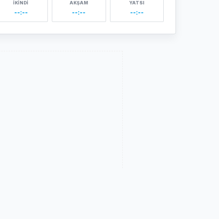
İKINDI
AKŞAM
YATSI
--:--
--:--
--:--