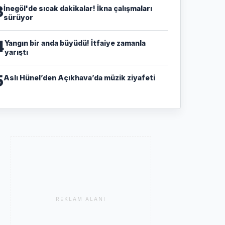
3
İnegöl'de sıcak dakikalar! İkna çalışmaları
sürüyor
4
Yangın bir anda büyüdü! İtfaiye zamanla
yarıştı
5
Aslı Hünel’den Açıkhava’da müzik ziyafeti
REKLAM ALANI