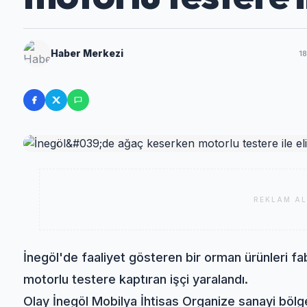
Haber Merkezi
1
REKLAM AL
İnegöl'de faaliyet gösteren bir orman ürünleri f
motorlu testere kaptıran işçi yaralandı.
Olay İnegöl Mobilya İhtisas Organize sanayi böl