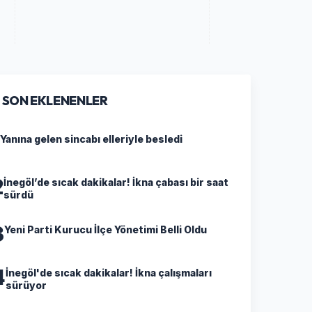
SON EKLENENLER
Yanına gelen sincabı elleriyle besledi
2
İnegöl’de sıcak dakikalar! İkna çabası bir saat
sürdü
3
Yeni Parti Kurucu İlçe Yönetimi Belli Oldu
4
İnegöl'de sıcak dakikalar! İkna çalışmaları
sürüyor