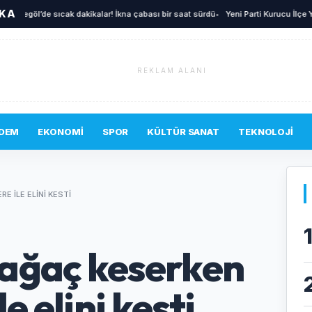
İKA
egöl’de sıcak dakikalar! İkna çabası bir saat sürdü
•
Yeni Parti Kurucu İlçe Yönetim
REKLAM ALANI
DEM
EKONOMI
SPOR
KÜLTÜR SANAT
TEKNOLOJI
 ILE ELINI KESTI
ağaç keserken
e elini kesti