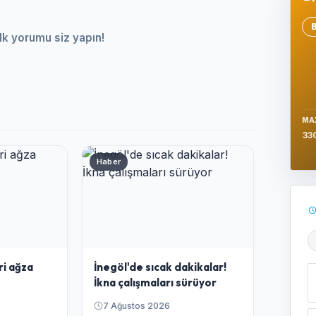
Se
lk yorumu siz yapın!
MA
33
Haber
Ş
ri ağza
İnegöl'de sıcak dakikalar!
İkna çalışmaları sürüyor
7 Ağustos 2026