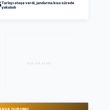
5
Tarlayı ateşe verdi, jandarma kısa sürede
yakaladı
REKLAM ALANI
HAVA DURUMU