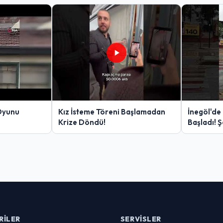
Oyunu
Kız İsteme Töreni Başlamadan
İnegöl'de
Krize Döndü!
Başladı! 
Yakalanan
RILER
SERVISLER