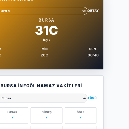
DETAY
hir sec
BURSA
31C
Açık
X
MIN
GUN.
C
20C
00:40
BURSA İNEGÖL NAMAZ VAKITLERI
TÜMÜ
ehir seçin
İMSAK
GÜNEŞ
ÖĞLE
--:--
--:--
--:--