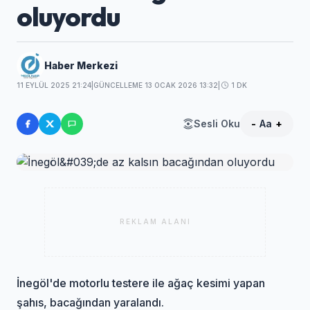
oluyordu
Haber Merkezi
11 EYLÜL 2025 21:24
|
GÜNCELLEME 13 OCAK 2026 13:32
|
1 DK
Sesli Oku
-
Aa
+
REKLAM ALANI
İnegöl'de motorlu testere ile ağaç kesimi yapan
şahıs, bacağından yaralandı.