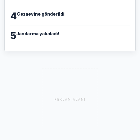
4
Cezaevine gönderildi
5
Jandarma yakaladı!
REKLAM ALANI