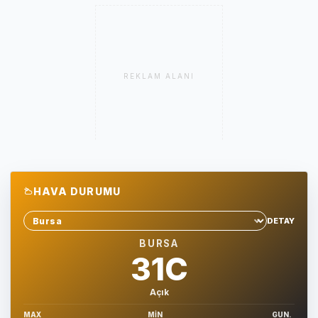
REKLAM ALANI
HAVA DURUMU
DETAY
Sehir sec
BURSA
31C
Açık
MAX
MIN
GUN.