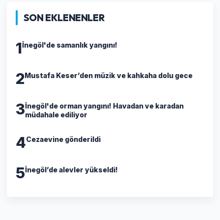
SON EKLENENLER
1
İnegöl'de samanlık yangını!
2
Mustafa Keser’den müzik ve kahkaha dolu gece
3
İnegöl'de orman yangını! Havadan ve karadan
müdahale ediliyor
4
Cezaevine gönderildi
5
İnegöl’de alevler yükseldi!