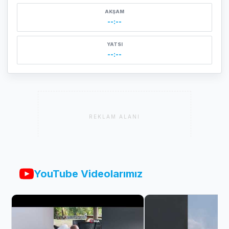
AKŞAM
--:--
YATSI
--:--
REKLAM ALANI
YouTube Videolarımız