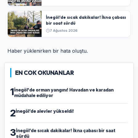
İnegöl’de sıcak dakikalar! İkna çabası
bir saat sürdü
7 Ağustos 2026
Haber yüklenirken bir hata oluştu.
EN COK OKUNANLAR
1
İnegöl'de orman yangını! Havadan ve karadan
müdahale ediliyor
2
İnegöl’de alevler yükseldi!
3
İnegöl’de sıcak dakikalar! İkna çabası bir saat
sürdü