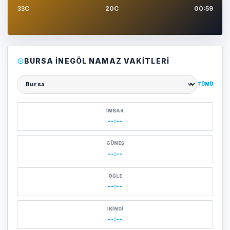
33C
20C
00:59
BURSA İNEGÖL NAMAZ VAKITLERI
TÜMÜ
Şehir seçin
İMSAK
--:--
GÜNEŞ
--:--
ÖĞLE
--:--
İKINDI
--:--