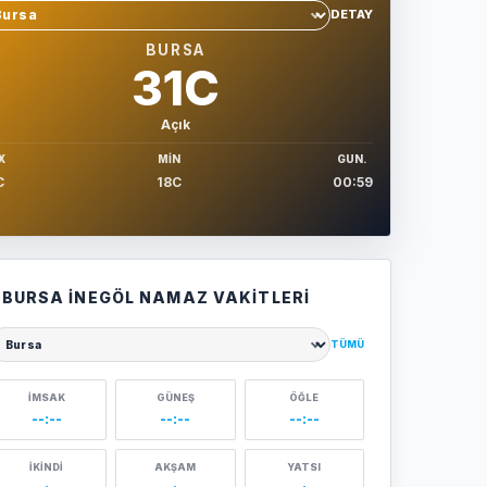
DETAY
hir sec
BURSA
31C
Açık
X
MIN
GUN.
C
18C
00:59
BURSA İNEGÖL NAMAZ VAKITLERI
TÜMÜ
ehir seçin
İMSAK
GÜNEŞ
ÖĞLE
--:--
--:--
--:--
İKINDI
AKŞAM
YATSI