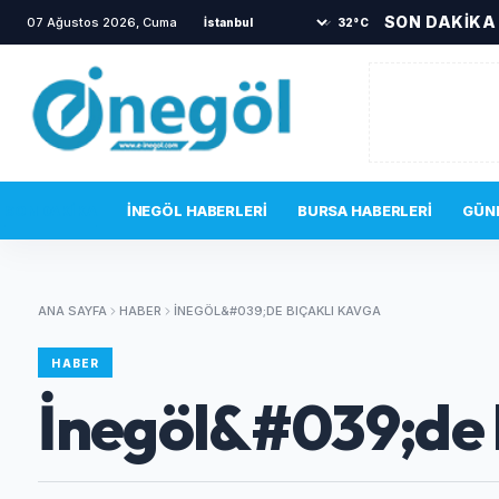
SON DAKİKA
07 Ağustos 2026, Cuma
•
Büyükşehir'den İnegöl'e ulaşım hamles
32°C
SON DAKIKA
İNEGÖL HABERLERI
BURSA HABERLERI
GÜN
ANA SAYFA
HABER
İNEGÖL&#039;DE BIÇAKLI KAVGA
HABER
İnegöl&#039;de 