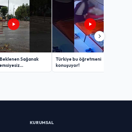
 Beklenen Sağanak
Türkiye bu öğretmeni
Şemsiyesiz
konuşuyor!
lar Zor Anlar Yaşadı
KURUMSAL