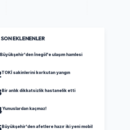
SON EKLENENLER
Büyükşehir'den İnegöl'e ulaşım hamlesi
2
TOKİ sakinlerini korkutan yangın
3
Bir anlık dikkatsizlik hastanelik etti
4
Yunuslardan kaçmaz!
5
Büyükşehir'den afetlere hazır iki yeni mobil