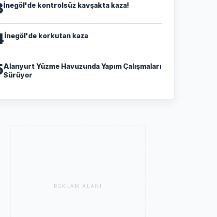
3
İnegöl'de kontrolsüz kavşakta kaza!
4
İnegöl'de korkutan kaza
5
Alanyurt Yüzme Havuzunda Yapım Çalışmaları
Sürüyor
REKLAM ALANI