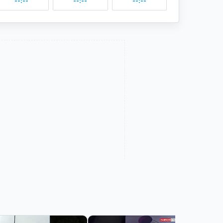
--:--
--:--
--:--