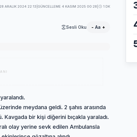
28 ARALIK 2024 22:13
|
GÜNCELLEME 4 KASIM 2025 00:28
|
1 DK
Sesli Oku
-
Aa
+
ANI
yaralandı.
üzerinde meydana geldi. 2 şahıs arasında
 Kavgada bir kişi diğerini bıçakla yaraladı.
aralı olay yerine sevk edilen Ambulansla
 ekiplerince gözaltına alındı.