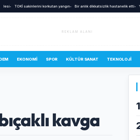
i
•
TOKİ sakinlerini korkutan yangın
•
Bir anlık dikkatsizlik hastanelik etti
•
Yunus
REKLAM ALANI
DEM
EKONOMI
SPOR
KÜLTÜR SANAT
TEKNOLOJI
bıçaklı kavga