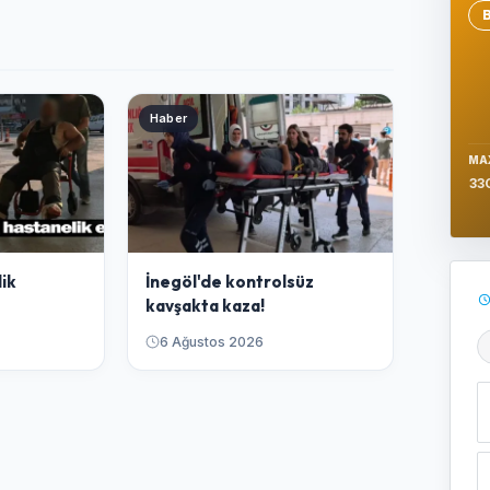
Se
Haber
MA
33
lik
İnegöl'de kontrolsüz
kavşakta kaza!
6 Ağustos 2026
Ş