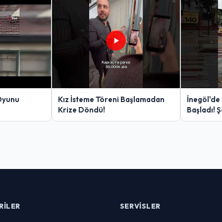
Oyunu
Kız İsteme Töreni Başlamadan
İnegöl'de
Krize Döndü!
Başladı! 
Yakalanan
RILER
SERVISLER