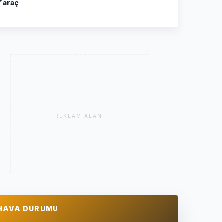
araç
REKLAM ALANI
HAVA DURUMU