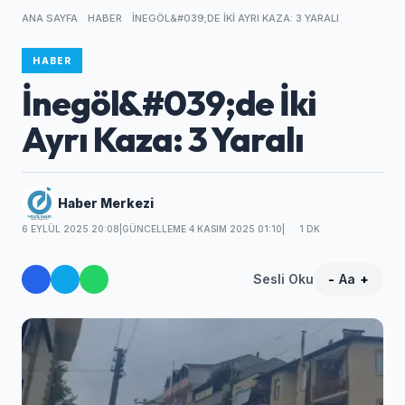
ANA SAYFA
HABER
İNEGÖL&#039;DE İKI AYRI KAZA: 3 YARALI
HABER
İnegöl&#039;de İki
Ayrı Kaza: 3 Yaralı
Haber Merkezi
6 EYLÜL 2025 20:08
|
GÜNCELLEME 4 KASIM 2025 01:10
|
1 DK
Sesli Oku
-
Aa
+