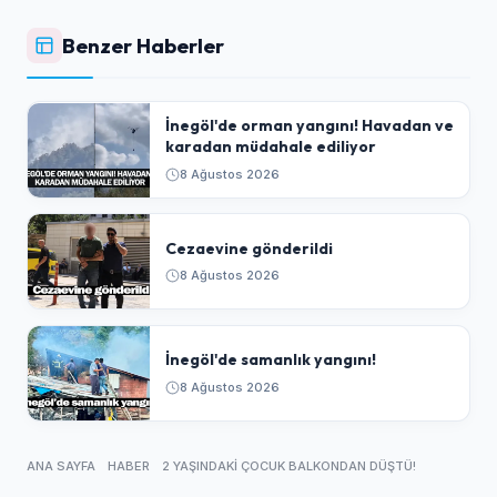
Benzer Haberler
İnegöl'de orman yangını! Havadan ve
karadan müdahale ediliyor
8 Ağustos 2026
Cezaevine gönderildi
8 Ağustos 2026
İnegöl'de samanlık yangını!
8 Ağustos 2026
ANA SAYFA
HABER
2 YAŞINDAKI ÇOCUK BALKONDAN DÜŞTÜ!