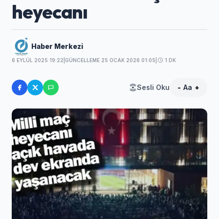
heyecanı
Haber Merkezi
6 EYLÜL 2025 19:22
|
GÜNCELLEME 25 OCAK 2026 01:05
|
1 DK
Sesli Oku
-
Aa
+