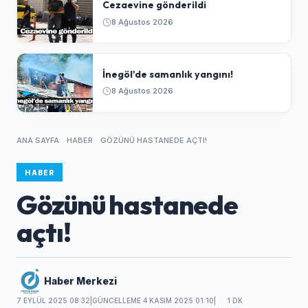
Cezaevine gönderildi
8 Ağustos 2026
İnegöl'de samanlık yangını!
8 Ağustos 2026
ANA SAYFA
HABER
GÖZÜNÜ HASTANEDE AÇTI!
HABER
Gözünü hastanede
açtı!
Haber Merkezi
7 EYLÜL 2025 08:32
|
GÜNCELLEME 4 KASIM 2025 01:10
|
1 DK