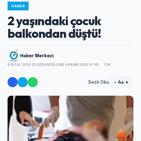
HABER
2 yaşındaki çocuk
balkondan düştü!
Haber Merkezi
6 EYLÜL 2025 23:32
|
GÜNCELLEME 4 KASIM 2025 01:10
|
1 DK
Sesli Oku
-
Aa
+