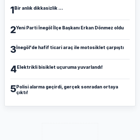
1
Bir anlık dikkasizlik ...
2
Yeni Parti İnegöl İlçe Başkanı Erkan Dönmez oldu
3
İnegöl'de hafif ticari araç ile motosiklet çarpıştı
4
Elektrikli bisiklet uçuruma yuvarlandı!
5
Polisi alarma geçirdi, gerçek sonradan ortaya
çıktı!