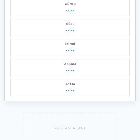
GÜNEŞ
--:--
ÖĞLE
--:--
İKINDI
--:--
AKŞAM
--:--
YATSI
--:--
REKLAM ALANI