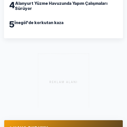
4
Alanyurt Yüzme Havuzunda Yapım Çalışmaları
Sürüyor
5
İnegöl'de korkutan kaza
REKLAM ALANI