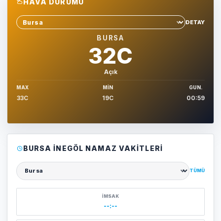
HAVA DURUMU
DETAY
Sehir sec
BURSA
32C
Açık
MAX
MIN
GUN.
33C
19C
00:59
BURSA İNEGÖL NAMAZ VAKITLERI
TÜMÜ
Şehir seçin
İMSAK
--:--