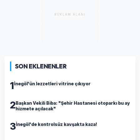
REKLAM ALANI
SON EKLENENLER
1
İnegöl'ün lezzetleri vitrine çıkıyor
2
Başkan Vekili Biba: "Şehir Hastanesi otoparkı bu ay
hizmete açılacak"
3
İnegöl'de kontrolsüz kavşakta kaza!