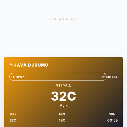
REKLAM ALANI
HAVA DURUMU
DETAY
Sehir sec
BURSA
32C
Açık
MAX
MIN
GUN.
33C
19C
00:59