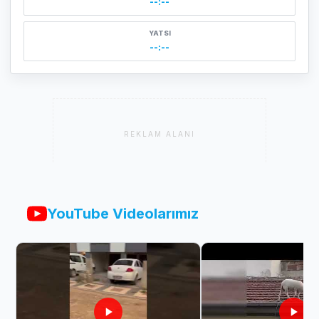
--:--
YATSI
--:--
REKLAM ALANI
YouTube Videolarımız