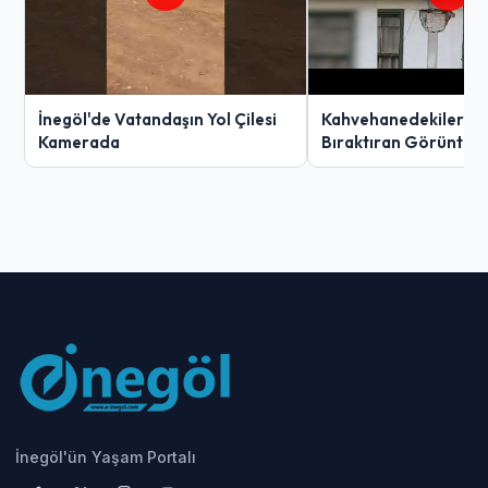
İnegöl'de Vatandaşın Yol Çilesi
Kahvehanedekiler O
Kamerada
Bıraktıran Görüntü!
İnegöl'ün Yaşam Portalı