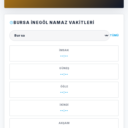
BURSA İNEGÖL NAMAZ VAKITLERI
TÜMÜ
Şehir seçin
İMSAK
--:--
GÜNEŞ
--:--
ÖĞLE
--:--
İKINDI
--:--
AKŞAM