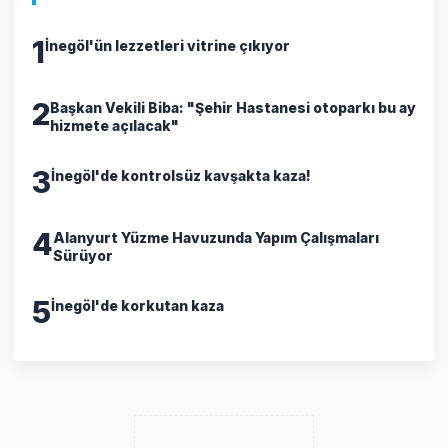
1
İnegöl'ün lezzetleri vitrine çıkıyor
2
Başkan Vekili Biba: "Şehir Hastanesi otoparkı bu ay
hizmete açılacak"
3
İnegöl'de kontrolsüz kavşakta kaza!
4
Alanyurt Yüzme Havuzunda Yapım Çalışmaları
Sürüyor
5
İnegöl'de korkutan kaza