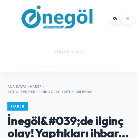
REKLAM ALANI
ANA SAYFA
HABER
İNEGÖL&#039;DE ILGINÇ OLAY! YAPTIKLARI IHBAR...
HABER
İnegöl&#039;de ilginç
olay! Yaptıkları ihbar...