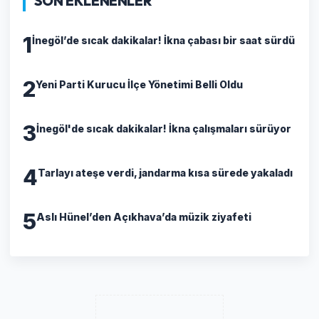
SON EKLENENLER
1
İnegöl’de sıcak dakikalar! İkna çabası bir saat sürdü
2
Yeni Parti Kurucu İlçe Yönetimi Belli Oldu
3
İnegöl'de sıcak dakikalar! İkna çalışmaları sürüyor
4
Tarlayı ateşe verdi, jandarma kısa sürede yakaladı
5
Aslı Hünel’den Açıkhava’da müzik ziyafeti