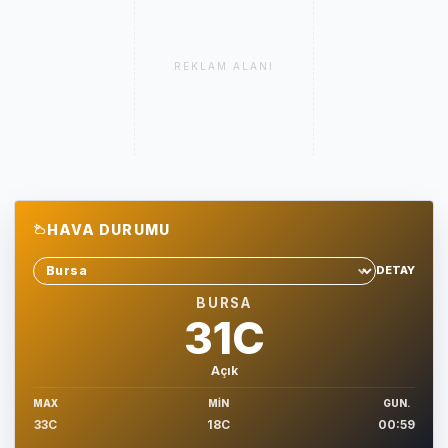
REKLAM ALANI
HAVA DURUMU
DETAY
Sehir sec
BURSA
31C
Açık
MAX
MIN
GUN.
33C
18C
00:59