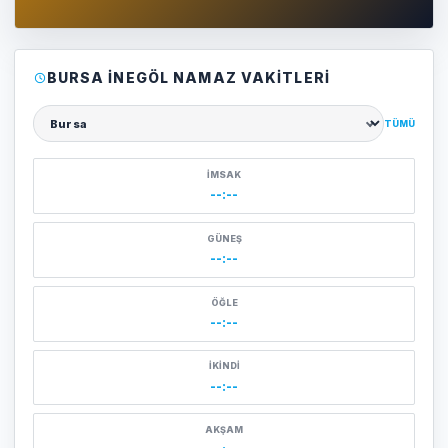
BURSA İNEGÖL NAMAZ VAKITLERI
TÜMÜ
Şehir seçin
İMSAK
--:--
GÜNEŞ
--:--
ÖĞLE
--:--
İKINDI
--:--
AKŞAM