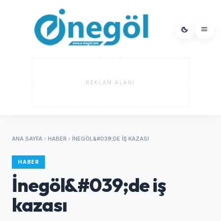
REKLAM ALANI
ANA SAYFA
HABER
İNEGÖL&#039;DE IŞ KAZASI
HABER
İnegöl&#039;de iş
kazası