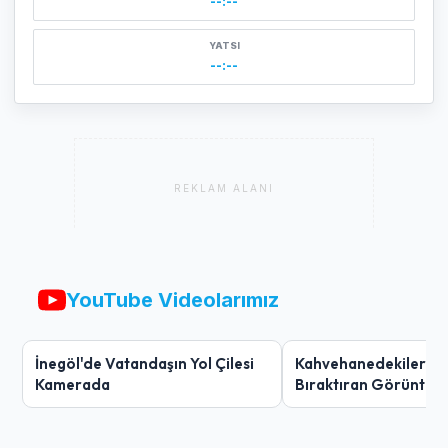
--:--
YATSI
--:--
REKLAM ALANI
YouTube Videolarımız
İnegöl'de Vatandaşın Yol Çilesi
Kahvehanedekiler O
Kamerada
Bıraktıran Görüntü!