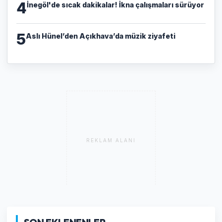
4
İnegöl'de sıcak dakikalar! İkna çalışmaları sürüyor
5
Aslı Hünel’den Açıkhava’da müzik ziyafeti
REKLAM ALANI