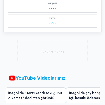
AKŞAM
--:--
YATSI
--:--
REKLAM ALANI
YouTube Videolarımız
İnegöl’de “Terzi kendi söküğünü
İnegöl'de çay bahçes
dikemez” dedirten görüntü
içti hesabı ödemedi