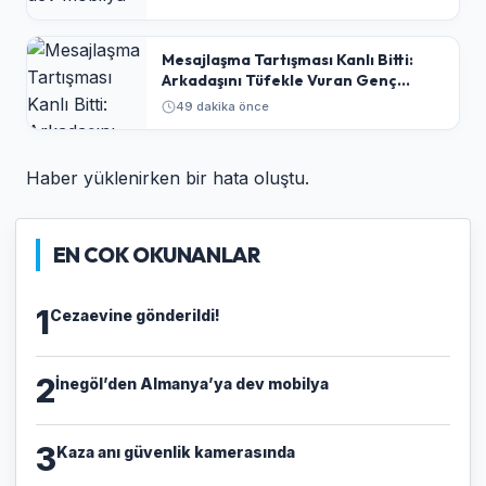
​Mesajlaşma Tartışması Kanlı Bitti:
Arkadaşını Tüfekle Vuran Genç
Tutuklandı
49 dakika önce
Haber yüklenirken bir hata oluştu.
EN COK OKUNANLAR
1
Cezaevine gönderildi!
2
İnegöl’den Almanya’ya dev mobilya
3
Kaza anı güvenlik kamerasında