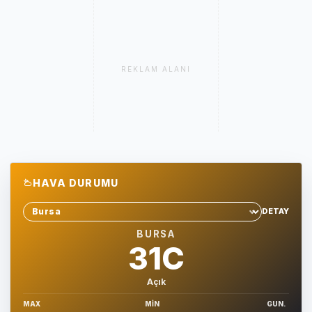
REKLAM ALANI
HAVA DURUMU
DETAY
Sehir sec
BURSA
31C
Açık
MAX
MIN
GUN.