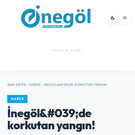
REKLAM ALANI
ANA SAYFA
HABER
İNEGÖL&#039;DE KORKUTAN YANGIN!
HABER
İnegöl&#039;de
korkutan yangın!