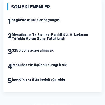
SON EKLENENLER
1
İnegöl'de otluk alanda yangın!
2
​Mesajlaşma Tartışması Kanlı Bitti: Arkadaşını
Tüfekle Vuran Genç Tutuklandı
3
3250 polis adayı alınacak
4
Mobilfest’in üçüncü durağı İznik
5
İnegöl’de driftin bedeli ağır oldu