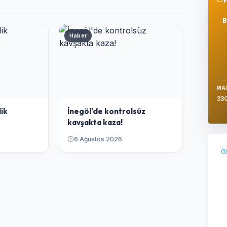
Se
Haber
MA
33
lik
İnegöl'de kontrolsüz
kavşakta kaza!
6 Ağustos 2026
Ş