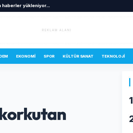
 haberler yükleniyor...
REKLAM ALANI
DEM
EKONOMI
SPOR
KÜLTÜR SANAT
TEKNOLOJI
1
 korkutan