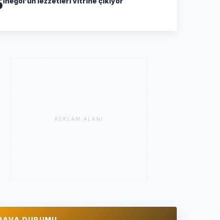
5
İnegöl'ün lezzetleri vitrine çıkıyor
REKLAM ALANI
HAVA DURUMU