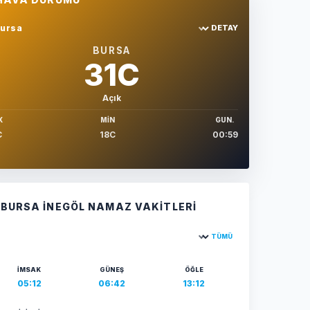
DETAY
hir sec
BURSA
31C
Açık
X
MIN
GUN.
C
18C
00:59
BURSA İNEGÖL NAMAZ VAKITLERI
TÜMÜ
ehir seçin
İMSAK
GÜNEŞ
ÖĞLE
05:12
06:42
13:12