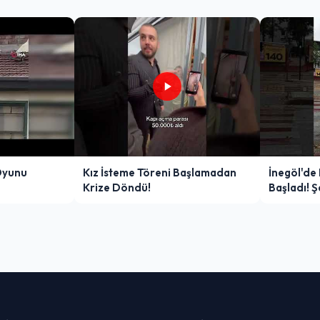
Oyunu
Kız İsteme Töreni Başlamadan
İnegöl'de
Krize Döndü!
Başladı! 
Zor Anlar