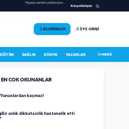
Piyasa verileri yükleniyor...
Künye
İletişim
BILDIRIMLER
ÜYE GIRIŞI
EĞITIM
SAĞLIK
DÜNYA
YAZARLAR
MENÜ
EN COK OKUNANLAR
Yunuslardan kaçmaz!
2
Bir anlık dikkatsizlik hastanelik etti