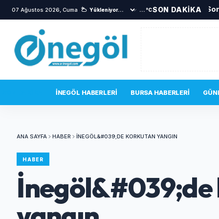
Son
SON DAKİKA
07 Ağustos 2026, Cuma
...°C
SON DAKIKA
İNEGÖL HABERLERI
BURSA HABERLERI
GÜN
ANA SAYFA
HABER
İNEGÖL&#039;DE KORKUTAN YANGIN
HABER
İnegöl&#039;de
yangın