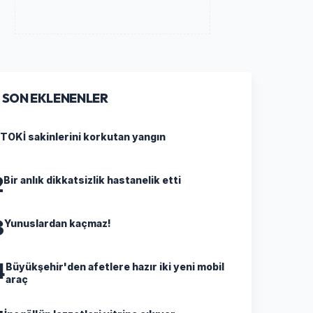
SON EKLENENLER
TOKİ sakinlerini korkutan yangın
2
Bir anlık dikkatsizlik hastanelik etti
3
Yunuslardan kaçmaz!
4
Büyükşehir'den afetlere hazır iki yeni mobil
araç