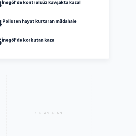
3
İnegöl'de kontrolsüz kavşakta kaza!
4
Polisten hayat kurtaran müdahale
5
İnegöl'de korkutan kaza
REKLAM ALANI