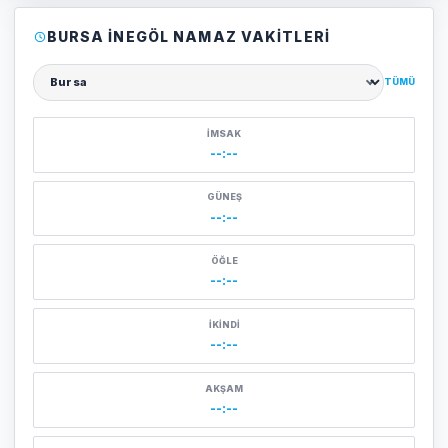
BURSA İNEGÖL NAMAZ VAKITLERI
TÜMÜ
Şehir seçin
İMSAK
--:--
GÜNEŞ
--:--
ÖĞLE
--:--
İKINDI
--:--
AKŞAM
--:--