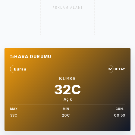
REKLAM ALANI
HAVA DURUMU
DETAY
Sehir sec
BURSA
32C
Açık
MAX
MIN
GUN.
33C
20C
00:59