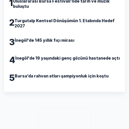
1
Uluslararası Bursa Festivali’nde tarih ve müzik
buluştu
2
Turgutalp Kentsel Dönüşümün 1. Etabında Hedef
2027
3
İnegöl'de 145 yıllık fıçı mirası
4
İnegöl'de 19 yaşındaki genç gözünü hastanede açtı
5
Bursa’da rahvan atları şampiyonluk için koştu