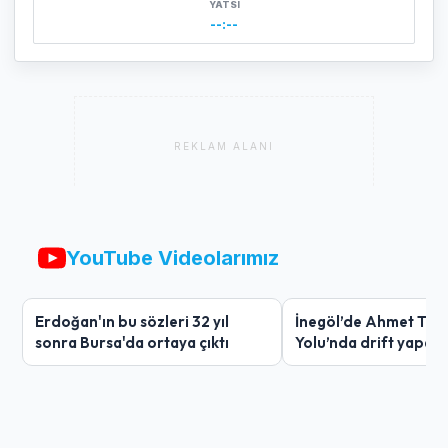
YATSI
--:--
REKLAM ALANI
YouTube Videolarımız
Erdoğan'ın bu sözleri 32 yıl
İnegöl’de Ahmet Tür
sonra Bursa'da ortaya çıktı
Yolu’nda drift yapan
ağır ceza