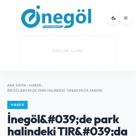
REKLAM ALANI
ANA SAYFA
HABER
İNEGÖL&#039;DE PARK HALINDEKI TIR&#039;DA YANGIN
HABER
İnegöl&#039;de park
halindeki TIR&#039;da