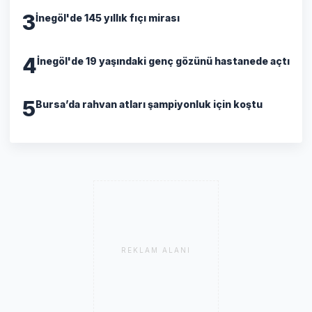
3
İnegöl'de 145 yıllık fıçı mirası
4
İnegöl'de 19 yaşındaki genç gözünü hastanede açtı
5
Bursa’da rahvan atları şampiyonluk için koştu
REKLAM ALANI