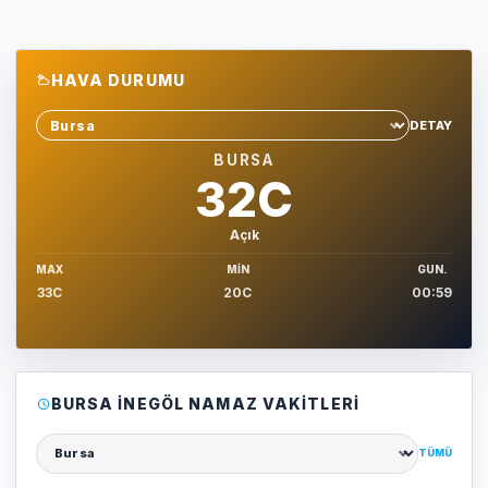
HAVA DURUMU
DETAY
Sehir sec
BURSA
32C
Açık
MAX
MIN
GUN.
33C
20C
00:59
BURSA İNEGÖL NAMAZ VAKITLERI
TÜMÜ
Şehir seçin