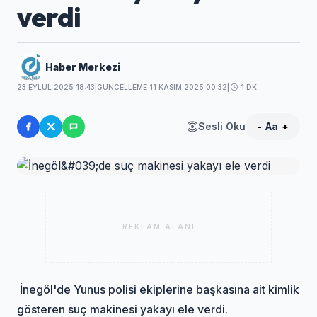
verdi
Haber Merkezi
23 EYLÜL 2025 18:43
|
GÜNCELLEME 11 KASIM 2025 00:32
|
1 DK
Sesli Oku
-
Aa
+
REKLAM ALANI
İnegöl'de Yunus polisi ekiplerine başkasına ait kimlik
gösteren suç makinesi yakayı ele verdi.