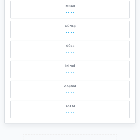
İMSAK
--:--
GÜNEŞ
--:--
ÖĞLE
--:--
İKINDI
--:--
AKŞAM
--:--
YATSI
--:--