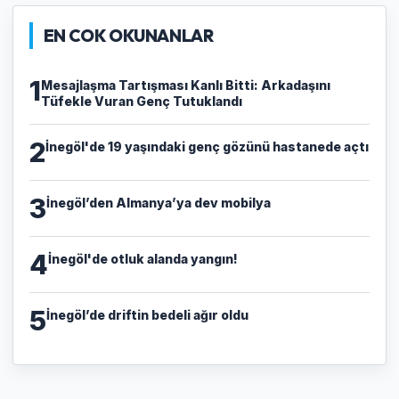
EN COK OKUNANLAR
1
​Mesajlaşma Tartışması Kanlı Bitti: Arkadaşını
Tüfekle Vuran Genç Tutuklandı
2
İnegöl'de 19 yaşındaki genç gözünü hastanede açtı
3
İnegöl’den Almanya’ya dev mobilya
4
İnegöl'de otluk alanda yangın!
5
İnegöl’de driftin bedeli ağır oldu