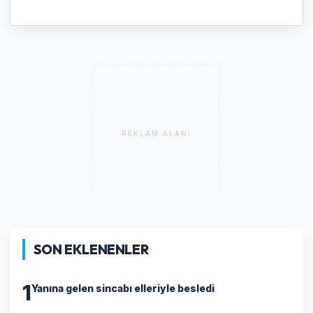
REKLAM ALANI
SON EKLENENLER
1
Yanına gelen sincabı elleriyle besledi