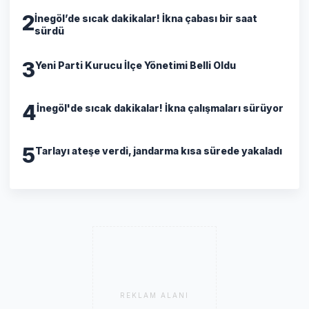
2
İnegöl’de sıcak dakikalar! İkna çabası bir saat
sürdü
3
Yeni Parti Kurucu İlçe Yönetimi Belli Oldu
4
İnegöl'de sıcak dakikalar! İkna çalışmaları sürüyor
5
Tarlayı ateşe verdi, jandarma kısa sürede yakaladı
REKLAM ALANI