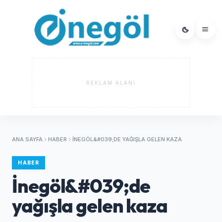
REKLAM ALANI
ANA SAYFA
HABER
İNEGÖL&#039;DE YAĞIŞLA GELEN KAZA
HABER
İnegöl&#039;de
yağışla gelen kaza