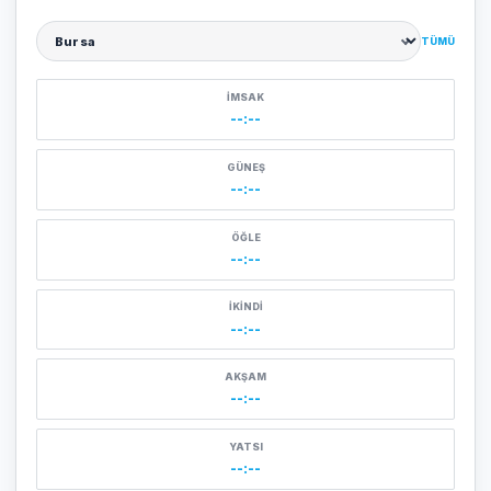
TÜMÜ
Şehir seçin
İMSAK
--:--
GÜNEŞ
--:--
ÖĞLE
--:--
İKINDI
--:--
AKŞAM
--:--
YATSI
--:--