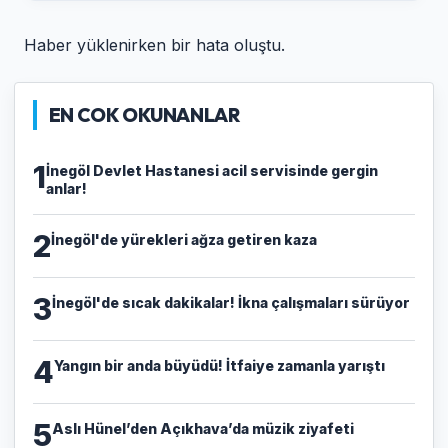
Haber yüklenirken bir hata oluştu.
EN COK OKUNANLAR
1
İnegöl Devlet Hastanesi acil servisinde gergin
anlar!
2
İnegöl'de yürekleri ağza getiren kaza
3
İnegöl'de sıcak dakikalar! İkna çalışmaları sürüyor
4
Yangın bir anda büyüdü! İtfaiye zamanla yarıştı
5
Aslı Hünel’den Açıkhava’da müzik ziyafeti