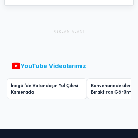
REKLAM ALANI
YouTube Videolarımız
İnegöl'de Vatandaşın Yol Çilesi
Kahvehanedekiler O
Kamerada
Bıraktıran Görüntü!