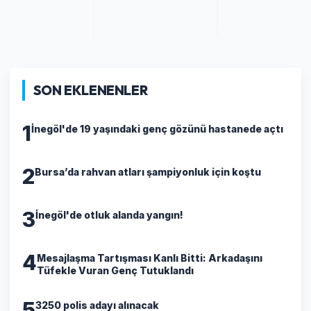
SON EKLENENLER
1
İnegöl'de 19 yaşındaki genç gözünü hastanede açtı
2
Bursa’da rahvan atları şampiyonluk için koştu
3
İnegöl'de otluk alanda yangın!
4
​Mesajlaşma Tartışması Kanlı Bitti: Arkadaşını
Tüfekle Vuran Genç Tutuklandı
5
3250 polis adayı alınacak