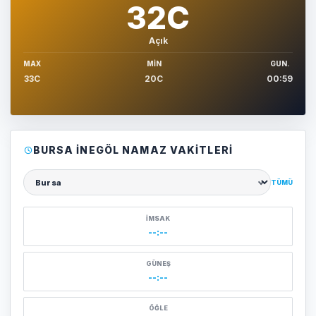
32C
Açık
MAX
MIN
GUN.
33C
20C
00:59
BURSA İNEGÖL NAMAZ VAKITLERI
TÜMÜ
Şehir seçin
İMSAK
--:--
GÜNEŞ
--:--
ÖĞLE