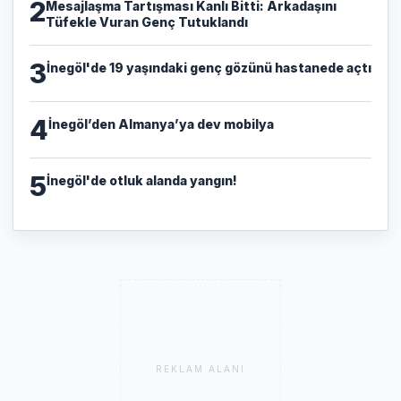
2
​Mesajlaşma Tartışması Kanlı Bitti: Arkadaşını
Tüfekle Vuran Genç Tutuklandı
3
İnegöl'de 19 yaşındaki genç gözünü hastanede açtı
4
İnegöl’den Almanya’ya dev mobilya
5
İnegöl'de otluk alanda yangın!
REKLAM ALANI