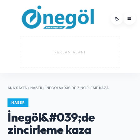
REKLAM ALANI
ANA SAYFA
HABER
İNEGÖL&#039;DE ZINCIRLEME KAZA
HABER
İnegöl&#039;de
zincirleme kaza