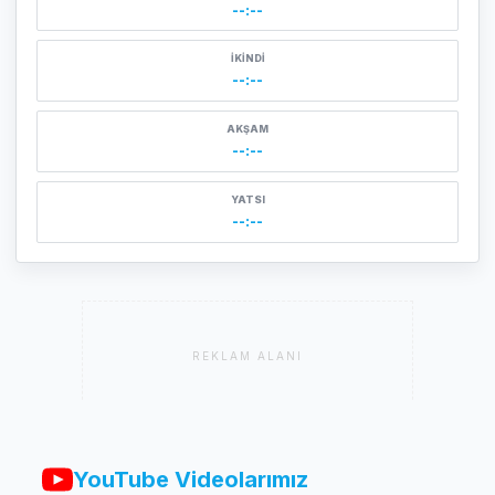
--:--
İKINDI
--:--
AKŞAM
--:--
YATSI
--:--
REKLAM ALANI
YouTube Videolarımız