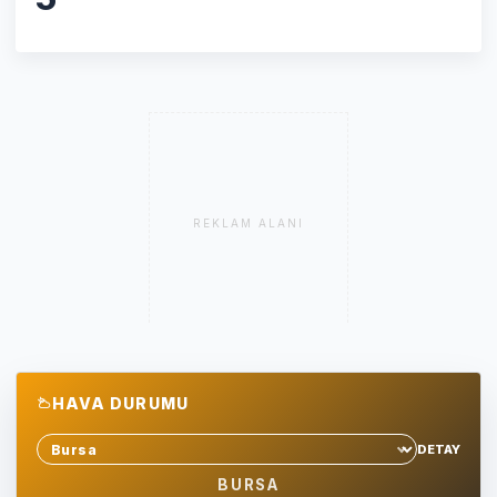
REKLAM ALANI
HAVA DURUMU
DETAY
Sehir sec
BURSA