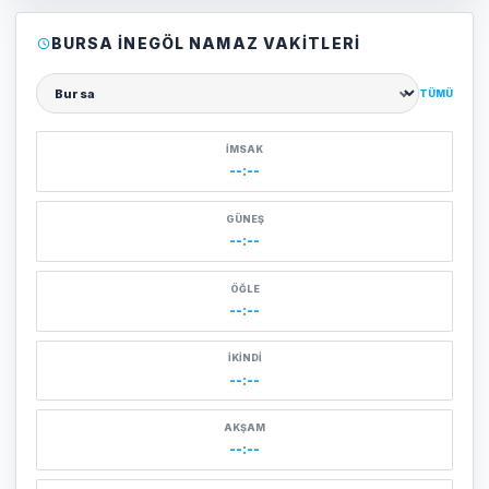
BURSA İNEGÖL NAMAZ VAKITLERI
TÜMÜ
Şehir seçin
İMSAK
--:--
GÜNEŞ
--:--
ÖĞLE
--:--
İKINDI
--:--
AKŞAM
--:--