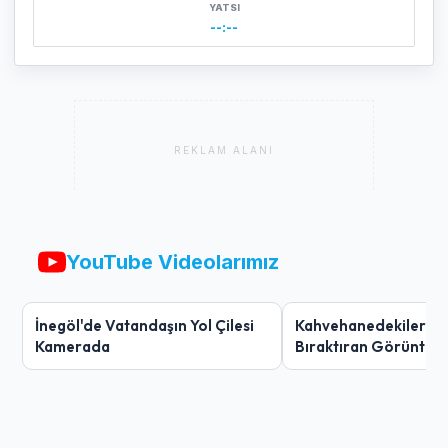
YATSI
--:--
REKLAM ALANI
YouTube Videolarımız
İnegöl'de Vatandaşın Yol Çilesi
Kahvehanedekiler O
Kamerada
Bıraktıran Görüntü!