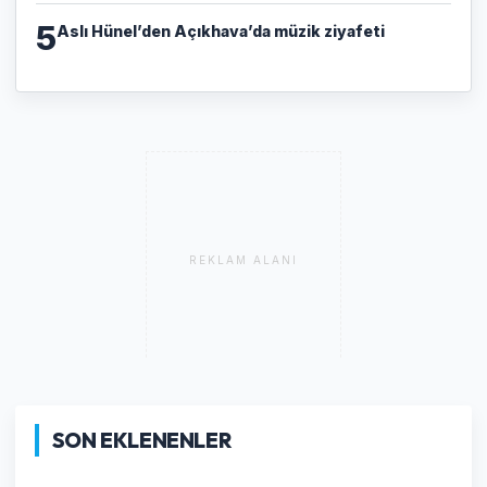
5
Aslı Hünel’den Açıkhava’da müzik ziyafeti
REKLAM ALANI
SON EKLENENLER