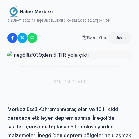
Haber Merkezi
6 ŞUBAT 2023 19:19
|
GÜNCELLEME 3 KASIM 2025 22:27
|
1 DK
Sesli Oku
-
Aa
+
REKLAM ALANI
Merkez üssü Kahramanmaraş olan ve 10 ili ciddi
derecede etkileyen deprem sonrası İnegöl’de
saatler içerisinde toplanan 5 tır dolusu yardım
malzemeleri İnegöl’den deprem bölgelerine ulaşmak