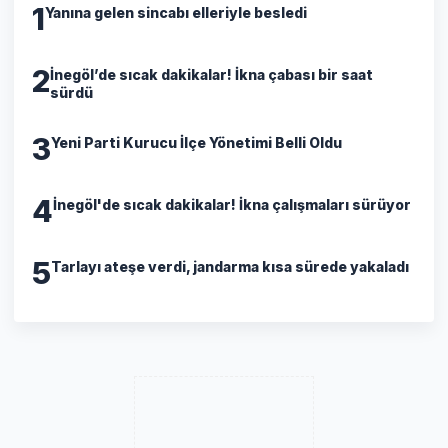
1
Yanına gelen sincabı elleriyle besledi
2
İnegöl’de sıcak dakikalar! İkna çabası bir saat
sürdü
3
Yeni Parti Kurucu İlçe Yönetimi Belli Oldu
4
İnegöl'de sıcak dakikalar! İkna çalışmaları sürüyor
5
Tarlayı ateşe verdi, jandarma kısa sürede yakaladı