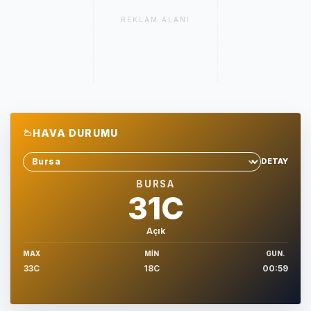
REKLAM ALANI
HAVA DURUMU
DETAY
Sehir sec
BURSA
31C
Açık
MAX
MIN
GUN.
33C
18C
00:59