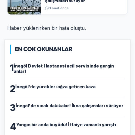
çalışmaları sürüyor
3 saat önce
Haber yüklenirken bir hata oluştu.
EN COK OKUNANLAR
1
İnegöl Devlet Hastanesi acil servisinde gergin
anlar!
2
İnegöl'de yürekleri ağza getiren kaza
3
İnegöl'de sıcak dakikalar! İkna çalışmaları sürüyor
4
Yangın bir anda büyüdü! İtfaiye zamanla yarıştı