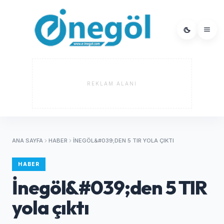
REKLAM ALANI
ANA SAYFA
HABER
İNEGÖL&#039;DEN 5 TIR YOLA ÇIKTI
HABER
İnegöl&#039;den 5 TIR
yola çıktı