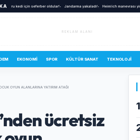
İKA
ru kedi için seferber oldular!
•
Jandarma yakaladı!
•
Heimlich manevrası yine hay
REKLAM ALANI
DEM
EKONOMI
SPOR
KÜLTÜR SANAT
TEKNOLOJI
OCUK OYUN ALANLARINA YATIRIM ATAĞI
’nden ücretsiz
k oyun