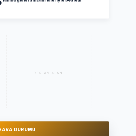
5
REKLAM ALANI
HAVA DURUMU