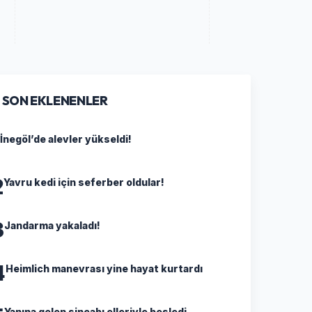
SON EKLENENLER
İnegöl’de alevler yükseldi!
2
Yavru kedi için seferber oldular!
3
Jandarma yakaladı!
4
Heimlich manevrası yine hayat kurtardı
Yanına gelen sincabı elleriyle besledi