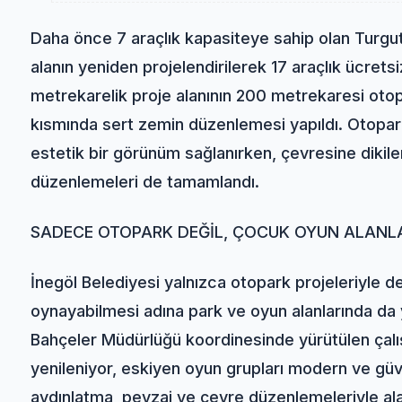
Daha önce 7 araçlık kapasiteye sahip olan Turg
alanın yeniden projelendirilerek 17 araçlık ücre
metrekarelik proje alanının 200 metrekaresi otop
kısmında sert zemin düzenlemesi yapıldı. Otopark
estetik bir görünüm sağlanırken, çevresine dikilen
düzenlemeleri de tamamlandı.
SADECE OTOPARK DEĞİL, ÇOCUK OYUN ALANLA
İnegöl Belediyesi yalnızca otopark projeleriyle d
oynayabilmesi adına park ve oyun alanlarında da 
Bahçeler Müdürlüğü koordinesinde yürütülen çalı
yenileniyor, eskiyen oyun grupları modern ve güve
aydınlatma, peyzaj ve çevre düzenlemeleriyle ala