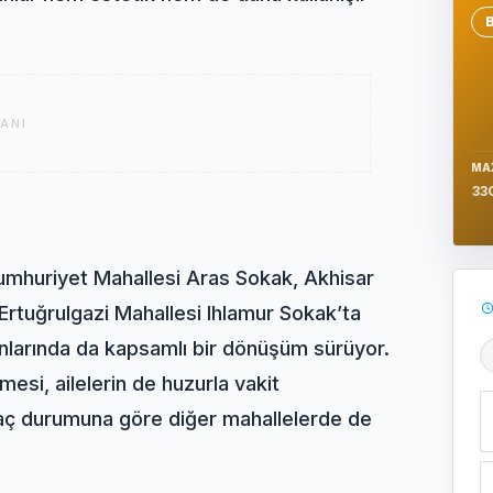
Se
ANI
MA
33
mhuriyet Mahallesi Aras Sokak, Akhisar
Ertuğrulgazi Mahallesi Ihlamur Sokak’ta
anlarında da kapsamlı bir dönüşüm sürüyor.
Ş
esi, ailelerin de huzurla vakit
iyaç durumuna göre diğer mahallelerde de