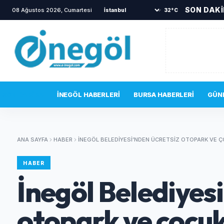
SON DAK
08 Ağustos 2026, Cumartesi
•
İnegöl’de alevler yükseldi!
•
Yav
32°C
SON DAKIKA
İNEGÖL HABERLERI
BURSA HABERLERI
GÜN
ANA SAYFA
HABER
İNEGÖL BELEDIYESI’NDEN ÜCRETSIZ OTOPARK VE Ç
HABER
İnegöl Belediyesi
otopark ve çocu