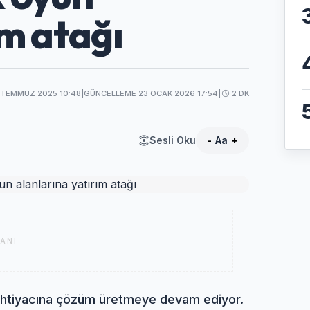
ım atağı
 TEMMUZ 2025 10:48
|
GÜNCELLEME 23 OCAK 2026 17:54
|
2 DK
Sesli Oku
-
Aa
+
ANI
k ihtiyacına çözüm üretmeye devam ediyor.