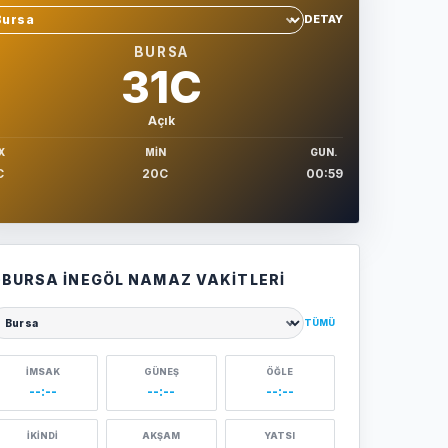
DETAY
hir sec
BURSA
31C
Açık
X
MIN
GUN.
C
20C
00:59
BURSA İNEGÖL NAMAZ VAKITLERI
TÜMÜ
ehir seçin
İMSAK
GÜNEŞ
ÖĞLE
--:--
--:--
--:--
İKINDI
AKŞAM
YATSI