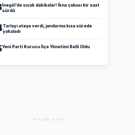
3
İnegöl’de sıcak dakikalar! İkna çabası bir saat
sürdü
4
Tarlayı ateşe verdi, jandarma kısa sürede
yakaladı
5
Yeni Parti Kurucu İlçe Yönetimi Belli Oldu
REKLAM ALANI