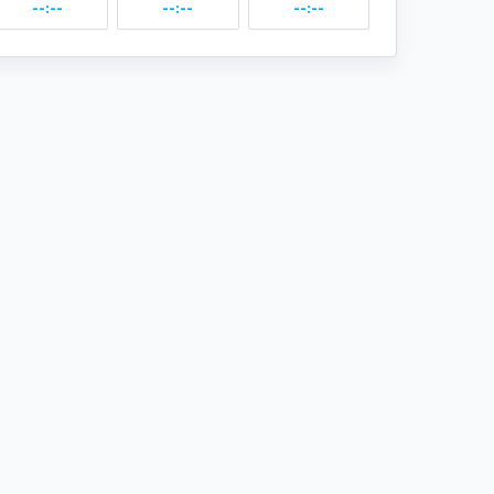
--:--
--:--
--:--