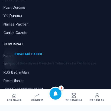
Puan Durumu
Yol Durumu
Namaz Vakitleri
Gunluk Gazete
KURUMSAL
SIRADAKİ HABER
Künye
İnegöl Belediyesi Gençleri Teknofest’e Götürüyor
İletişim
RSS Bağlantıları
Resmi İlanlar
1
Çerez Tercihlerini Yönet
ANA SAYFA
GÜNDEM
SON DAKIKA
YAZARLAR