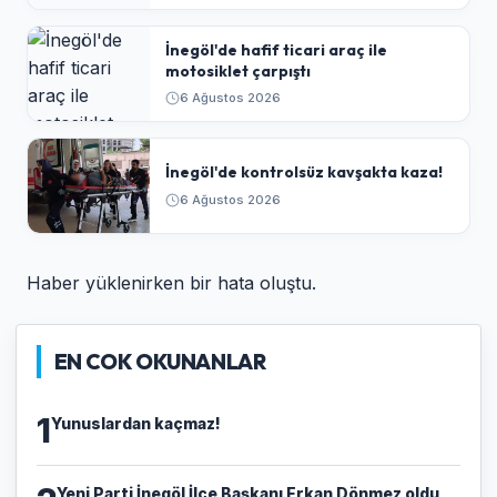
İnegöl'de hafif ticari araç ile
motosiklet çarpıştı
6 Ağustos 2026
İnegöl'de kontrolsüz kavşakta kaza!
6 Ağustos 2026
Haber yüklenirken bir hata oluştu.
EN COK OKUNANLAR
1
Yunuslardan kaçmaz!
Yeni Parti İnegöl İlçe Başkanı Erkan Dönmez oldu