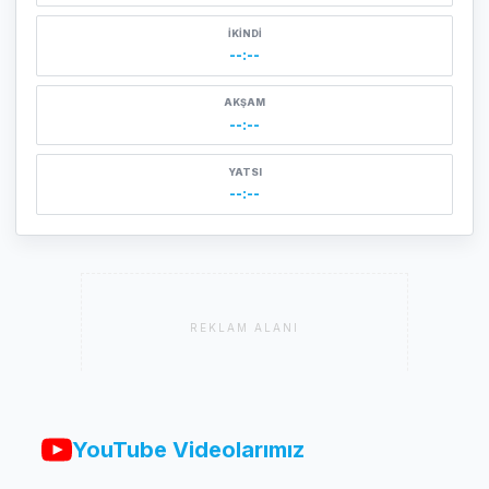
İKINDI
--:--
AKŞAM
--:--
YATSI
--:--
REKLAM ALANI
YouTube Videolarımız