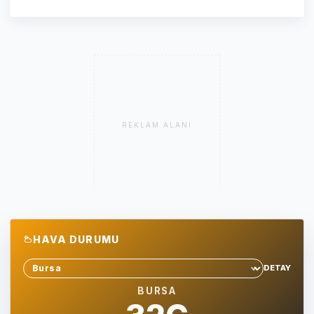
REKLAM ALANI
HAVA DURUMU
DETAY
Sehir sec
BURSA