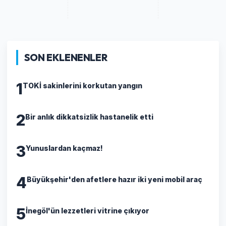
SON EKLENENLER
1
TOKİ sakinlerini korkutan yangın
2
Bir anlık dikkatsizlik hastanelik etti
3
Yunuslardan kaçmaz!
4
Büyükşehir'den afetlere hazır iki yeni mobil araç
5
İnegöl'ün lezzetleri vitrine çıkıyor