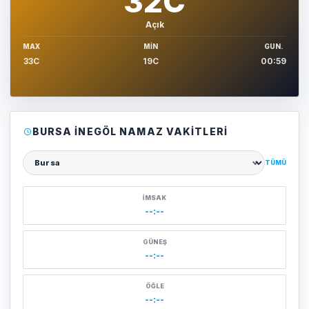
32C
Açık
MAX
MIN
GUN.
33C
19C
00:59
BURSA İNEGÖL NAMAZ VAKITLERI
TÜMÜ
Şehir seçin
İMSAK
--:--
GÜNEŞ
--:--
ÖĞLE
--:--