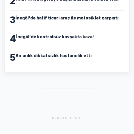
2
3
İnegöl'de hafif ticari araç ile motosiklet çarpıştı
4
İnegöl'de kontrolsüz kavşakta kaza!
5
Bir anlık dikkatsizlik hastanelik etti
REKLAM ALANI