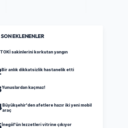
SON EKLENENLER
TOKİ sakinlerini korkutan yangın
2
Bir anlık dikkatsizlik hastanelik etti
3
Yunuslardan kaçmaz!
4
Büyükşehir'den afetlere hazır iki yeni mobil
araç
5
İnegöl'ün lezzetleri vitrine çıkıyor