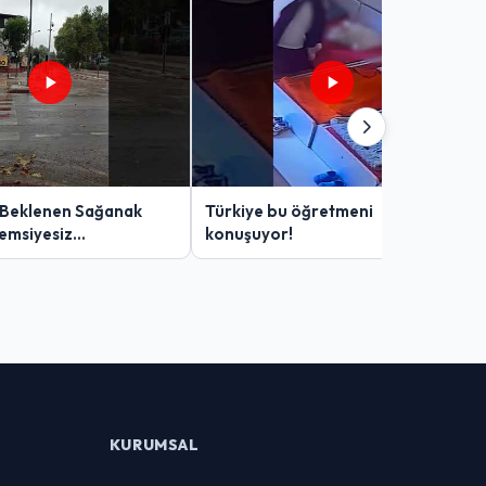
 Beklenen Sağanak
Türkiye bu öğretmeni
Şemsiyesiz
konuşuyor!
lar Zor Anlar Yaşadı
KURUMSAL