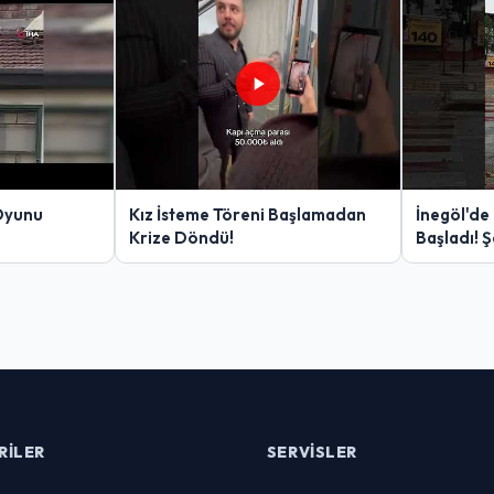
Oyunu
Kız İsteme Töreni Başlamadan
İnegöl'de
Krize Döndü!
Başladı! 
Yakalanan
RILER
SERVISLER