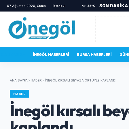
SON DAKİKA
07 Ağustos 2026, Cuma
•
TOKİ sakinlerini korkutan yangın
•
Bir a
32°C
SON DAKIKA
İNEGÖL HABERLERI
BURSA HABERLERI
GÜN
ANA SAYFA
HABER
İNEGÖL KIRSALI BEYAZA ÖRTÜYLE KAPLANDI
HABER
İnegöl kırsalı be
kaplandı