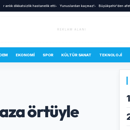
nlık dikkatsizlik hastanelik etti
•
Yunuslardan kaçmaz!
•
Büyükşehir'den afetlere h
REKLAM ALANI
DEM
EKONOMI
SPOR
KÜLTÜR SANAT
TEKNOLOJI
yaza örtüyle