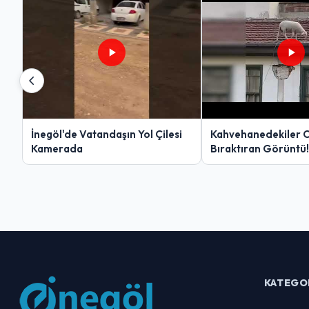
İnegöl'de Vatandaşın Yol Çilesi
Kahvehanedekiler 
Kamerada
Bıraktıran Görüntü!
KATEGO