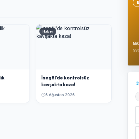
Se
Haber
MA
33
lik
İnegöl'de kontrolsüz
kavşakta kaza!
6 Ağustos 2026
Ş