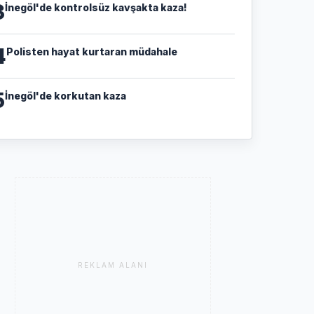
3
İnegöl'de kontrolsüz kavşakta kaza!
4
Polisten hayat kurtaran müdahale
5
İnegöl'de korkutan kaza
REKLAM ALANI