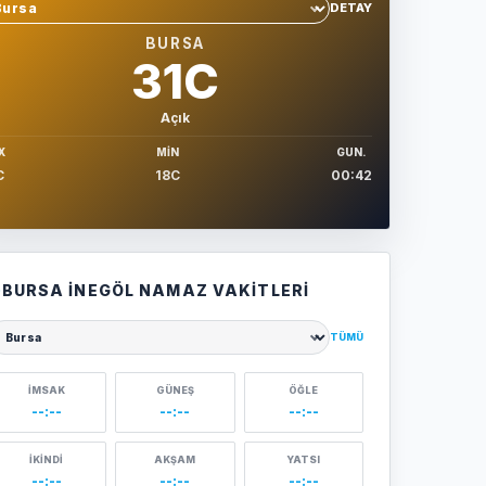
DETAY
hir sec
BURSA
31C
Açık
X
MIN
GUN.
C
18C
00:42
BURSA İNEGÖL NAMAZ VAKITLERI
TÜMÜ
ehir seçin
İMSAK
GÜNEŞ
ÖĞLE
--:--
--:--
--:--
İKINDI
AKŞAM
YATSI
--:--
--:--
--:--