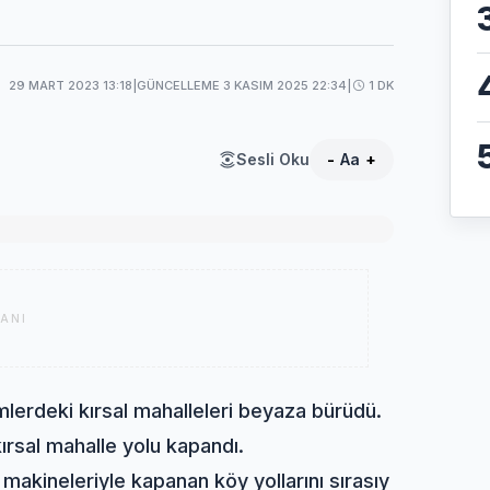
29 MART 2023 13:18
|
GÜNCELLEME 3 KASIM 2025 22:34
|
1 DK
Sesli Oku
-
Aa
+
ANI
mlerdeki kırsal mahalleleri beyaza bürüdü.
ırsal mahalle yolu kapandı.
 makineleriyle kapanan köy yollarını sırasıy