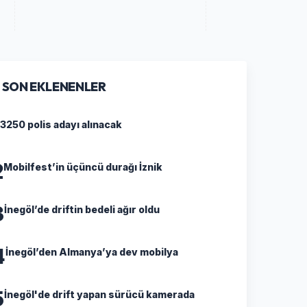
SON EKLENENLER
3250 polis adayı alınacak
2
Mobilfest’in üçüncü durağı İznik
3
İnegöl’de driftin bedeli ağır oldu
4
İnegöl’den Almanya’ya dev mobilya
5
İnegöl'de drift yapan sürücü kamerada