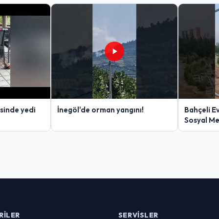
sinde yedi
İnegöl'de orman yangını!
Bahçeli E
Sosyal M
RILER
SERVISLER