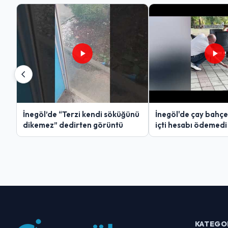
İnegöl’de “Terzi kendi söküğünü
İnegöl'de çay bahçe
dikemez” dedirten görüntü
içti hesabı ödemedi
KATEGO