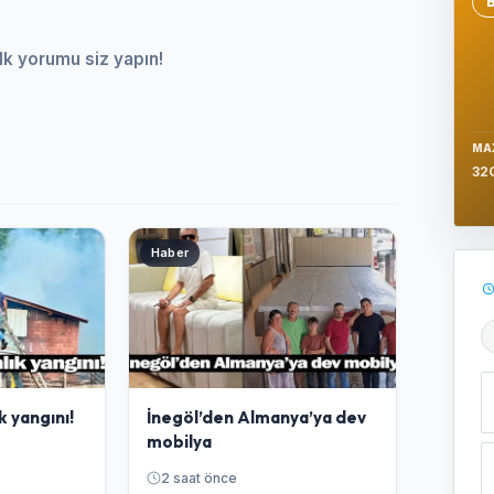
Se
lk yorumu siz yapın!
MA
32
Haber
Ş
k yangını!
İnegöl’den Almanya’ya dev
mobilya
2 saat önce