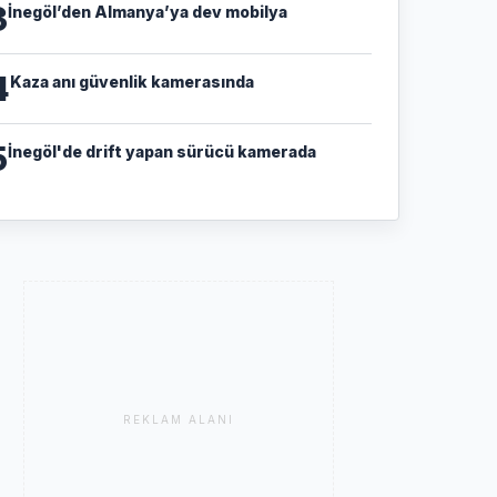
3
İnegöl’den Almanya’ya dev mobilya
4
Kaza anı güvenlik kamerasında
5
İnegöl'de drift yapan sürücü kamerada
REKLAM ALANI