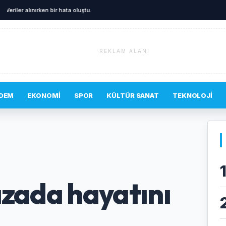
A
Veriler alınırken bir hata oluştu.
REKLAM ALANI
DEM
EKONOMI
SPOR
KÜLTÜR SANAT
TEKNOLOJI
azada hayatını