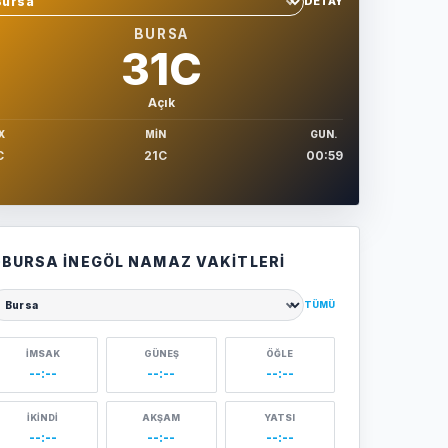
DETAY
hir sec
BURSA
31C
Açık
X
MIN
GUN.
C
21C
00:59
BURSA İNEGÖL NAMAZ VAKITLERI
TÜMÜ
ehir seçin
İMSAK
GÜNEŞ
ÖĞLE
--:--
--:--
--:--
İKINDI
AKŞAM
YATSI
--:--
--:--
--:--