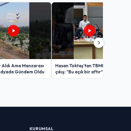
v Aldı Ama Manzarası
Hasan Toktaş’tan TBMM’de sert
edyada Gündem Oldu
çıkış: “Bu açık bir aftır”
KURUMSAL