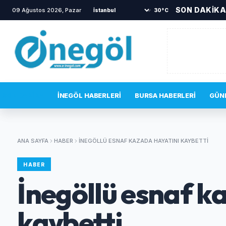
SON DAKİK
09 Ağustos 2026, Pazar
30°C
SON DAKIKA
İNEGÖL HABERLERI
BURSA HABERLERI
GÜN
ANA SAYFA
HABER
İNEGÖLLÜ ESNAF KAZADA HAYATINI KAYBETTI
HABER
İnegöllü esnaf k
kaybetti