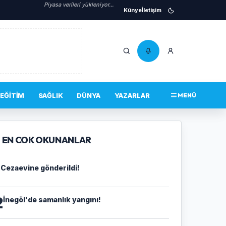
Piyasa verileri yükleniyor...
Künye
İletişim
EĞITIM
SAĞLIK
DÜNYA
YAZARLAR
MENÜ
EN COK OKUNANLAR
1
Cezaevine gönderildi!
2
İnegöl'de samanlık yangını!