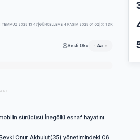
1 TEMMUZ 2025 13:47
|
GÜNCELLEME 4 KASIM 2025 01:02
|
1 DK
Sesli Oku
-
Aa
+
ANI
omobilin sürücüsü İnegöllü esnaf hayatını
. Şevki Onur Akbulut(35) yönetimindeki 06