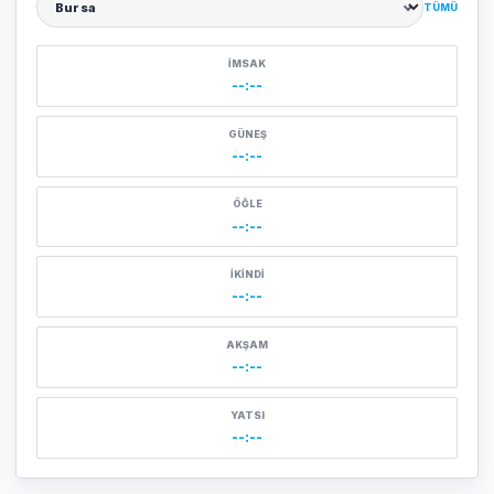
TÜMÜ
Şehir seçin
İMSAK
--:--
GÜNEŞ
--:--
ÖĞLE
--:--
İKINDI
--:--
AKŞAM
--:--
YATSI
--:--