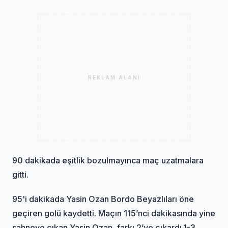
REKLAM ALANI
90 dakikada eşitlik bozulmayınca maç uzatmalara
gitti.
95'i dakikada Yasin Ozan Bordo Beyazlıları öne
geçiren golü kaydetti. Maçın 115’nci dakikasında yine
sahneye çıkan Yasin Ozan, farkı 2’ye çıkardı.1-3.