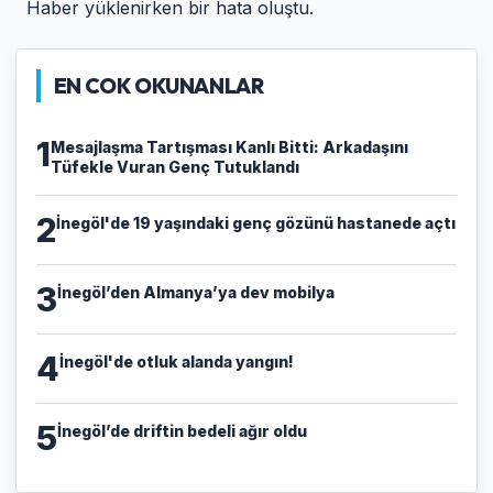
Haber yüklenirken bir hata oluştu.
EN COK OKUNANLAR
1
​Mesajlaşma Tartışması Kanlı Bitti: Arkadaşını
Tüfekle Vuran Genç Tutuklandı
2
İnegöl'de 19 yaşındaki genç gözünü hastanede açtı
3
İnegöl’den Almanya’ya dev mobilya
4
İnegöl'de otluk alanda yangın!
5
İnegöl’de driftin bedeli ağır oldu