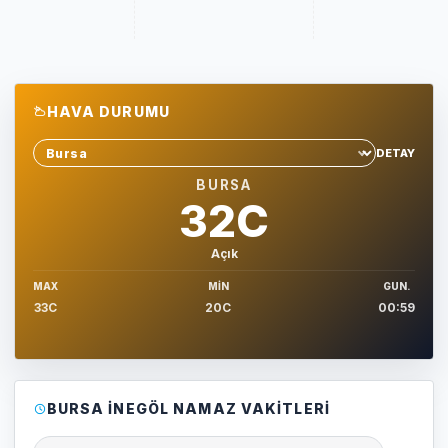
HAVA DURUMU
DETAY
Sehir sec
BURSA
32C
Açık
MAX
MIN
GUN.
33C
20C
00:59
BURSA İNEGÖL NAMAZ VAKITLERI