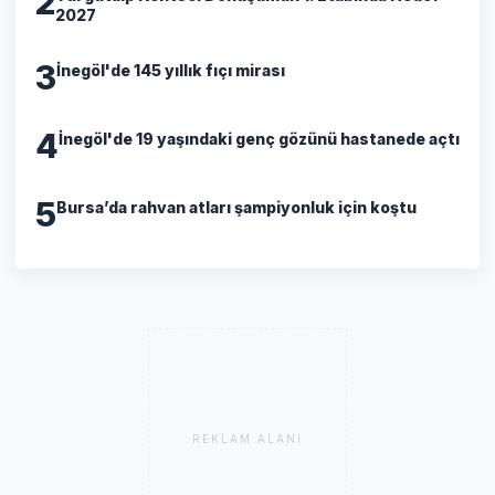
2
2027
3
İnegöl'de 145 yıllık fıçı mirası
4
İnegöl'de 19 yaşındaki genç gözünü hastanede açtı
5
Bursa’da rahvan atları şampiyonluk için koştu
REKLAM ALANI