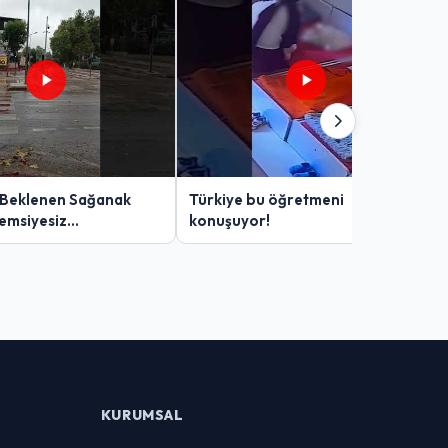
 Beklenen Sağanak
Türkiye bu öğretmeni
Şemsiyesiz
konuşuyor!
lar Zor Anlar Yaşadı
KURUMSAL