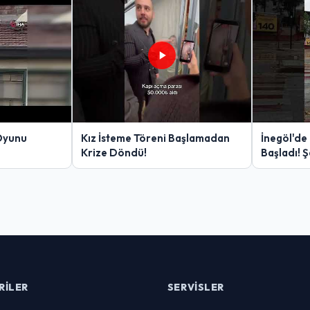
Oyunu
Kız İsteme Töreni Başlamadan
İnegöl'de
Krize Döndü!
Başladı! 
Yakalanan
RILER
SERVISLER