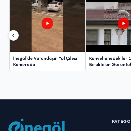
İnegöl'de Vatandaşın Yol Çilesi
Kahvehanedekiler 
Kamerada
Bıraktıran Görüntü!
KATEGO