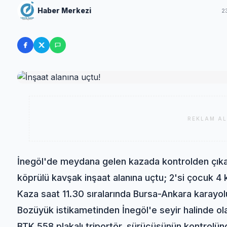
Haber Merkezi
2
REKLAM AL
İnegöl'de meydana gelen kazada kontrolden çıkan
köprülü kavşak inşaat alanına uçtu; 2'si çocuk 4 k
Kaza saat 11.30 sıralarında Bursa-Ankara karayol
Bozüyük istikametinden İnegöl'e seyir halinde ol
BTK 558 plakalı triportör, sürücüsünün kontrolünd