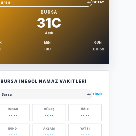
DETAY
hir sec
BURSA
31C
Açık
X
MIN
GUN.
C
18C
00:59
BURSA İNEGÖL NAMAZ VAKITLERI
TÜMÜ
ehir seçin
İMSAK
GÜNEŞ
ÖĞLE
--:--
--:--
--:--
İKINDI
AKŞAM
YATSI
--:--
--:--
--:--