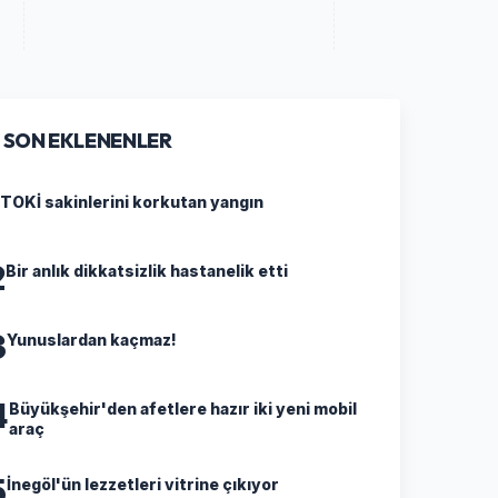
SON EKLENENLER
TOKİ sakinlerini korkutan yangın
2
Bir anlık dikkatsizlik hastanelik etti
3
Yunuslardan kaçmaz!
4
Büyükşehir'den afetlere hazır iki yeni mobil
araç
5
İnegöl'ün lezzetleri vitrine çıkıyor