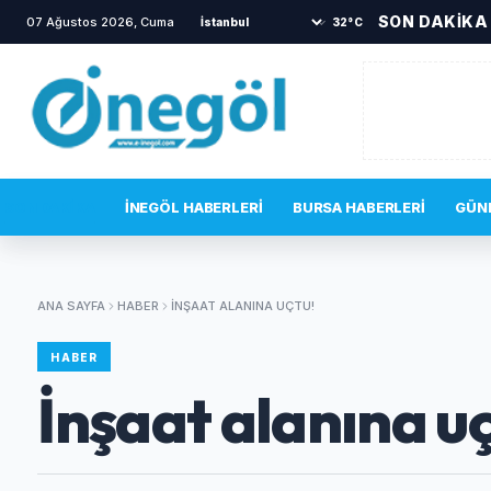
SON DAKİKA
07 Ağustos 2026, Cuma
•
TOKİ sakinlerini korkutan yangın
•
32°C
SON DAKIKA
İNEGÖL HABERLERI
BURSA HABERLERI
GÜN
ANA SAYFA
HABER
İNŞAAT ALANINA UÇTU!
HABER
İnşaat alanına uç