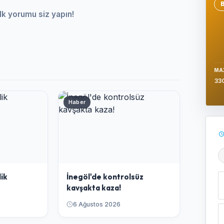
Se
lk yorumu siz yapın!
MA
33
Haber
Ş
lik
İnegöl'de kontrolsüz
kavşakta kaza!
6 Ağustos 2026