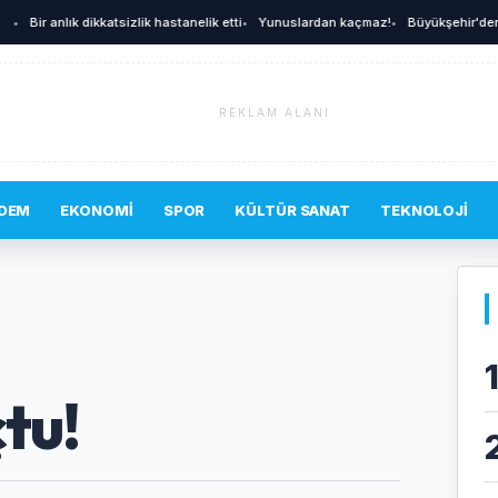
Bir anlık dikkatsizlik hastanelik etti
•
Yunuslardan kaçmaz!
•
Büyükşehir'den afet
REKLAM ALANI
DEM
EKONOMI
SPOR
KÜLTÜR SANAT
TEKNOLOJI
tu!