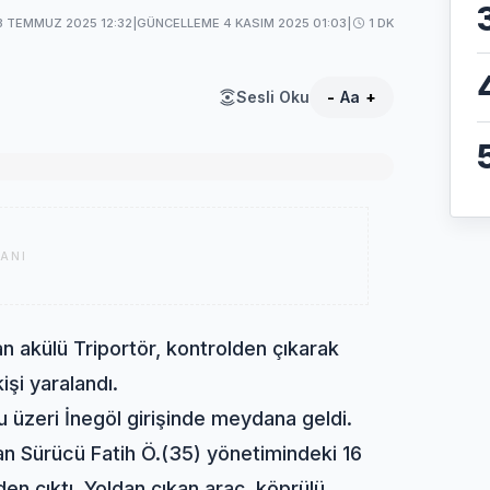
3 TEMMUZ 2025 12:32
|
GÜNCELLEME 4 KASIM 2025 01:03
|
1 DK
Sesli Oku
-
Aa
+
ANI
 akülü Triportör, kontrolden çıkarak
işi yaralandı.
u üzeri İnegöl girişinde meydana geldi.
an Sürücü Fatih Ö.(35) yönetimindeki 16
en çıktı. Yoldan çıkan araç, köprülü