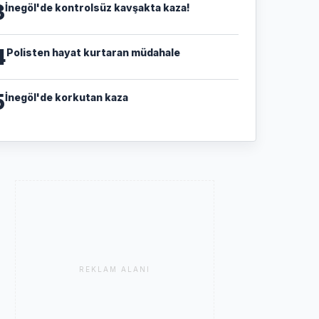
3
İnegöl'de kontrolsüz kavşakta kaza!
4
Polisten hayat kurtaran müdahale
5
İnegöl'de korkutan kaza
REKLAM ALANI