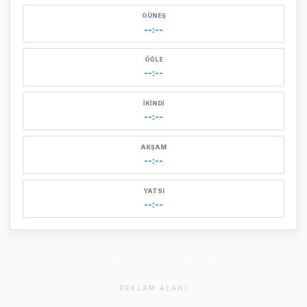
GÜNEŞ
--:--
ÖĞLE
--:--
İKINDI
--:--
AKŞAM
--:--
YATSI
--:--
REKLAM ALANI