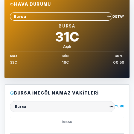
HAVA DURUMU
DETAY
Sehir sec
BURSA
31C
Açık
MAX
MIN
GUN.
33C
18C
00:59
BURSA İNEGÖL NAMAZ VAKITLERI
TÜMÜ
Şehir seçin
İMSAK
--:--