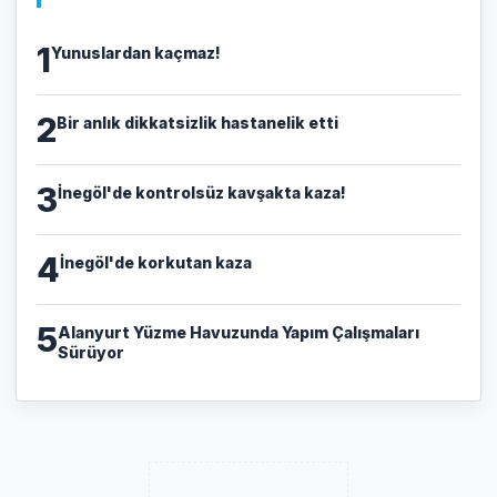
1
Yunuslardan kaçmaz!
2
Bir anlık dikkatsizlik hastanelik etti
3
İnegöl'de kontrolsüz kavşakta kaza!
4
İnegöl'de korkutan kaza
5
Alanyurt Yüzme Havuzunda Yapım Çalışmaları
Sürüyor