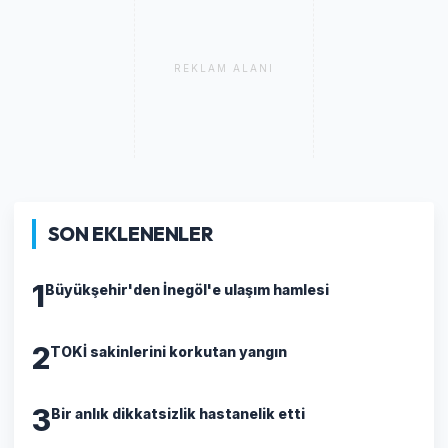
REKLAM ALANI
SON EKLENENLER
1
Büyükşehir'den İnegöl'e ulaşım hamlesi
2
TOKİ sakinlerini korkutan yangın
3
Bir anlık dikkatsizlik hastanelik etti