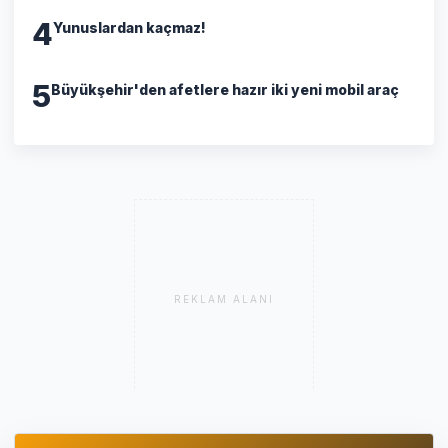
4
Yunuslardan kaçmaz!
5
Büyükşehir'den afetlere hazır iki yeni mobil araç
REKLAM ALANI