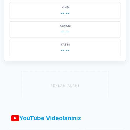
İKINDI
--:--
AKŞAM
--:--
YATSI
--:--
REKLAM ALANI
YouTube Videolarımız