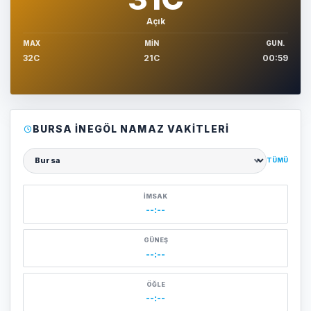
Açık
MAX
MIN
GUN.
32C
21C
00:59
BURSA İNEGÖL NAMAZ VAKITLERI
TÜMÜ
Şehir seçin
İMSAK
--:--
GÜNEŞ
--:--
ÖĞLE
--:--