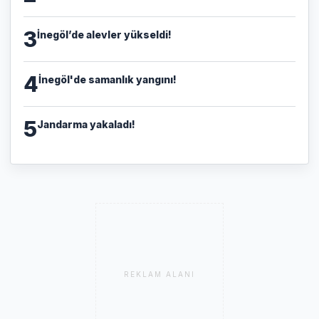
3
İnegöl’de alevler yükseldi!
4
İnegöl'de samanlık yangını!
5
Jandarma yakaladı!
REKLAM ALANI