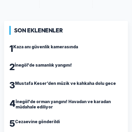
SON EKLENENLER
1
Kaza anı güvenlik kamerasında
2
İnegöl'de samanlık yangını!
3
Mustafa Keser’den müzik ve kahkaha dolu gece
4
İnegöl'de orman yangını! Havadan ve karadan
müdahale ediliyor
5
Cezaevine gönderildi