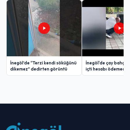
İnegöl’de “Terzi kendi söküğünü
İnegöl'de çay bahçes
dikemez” dedirten görüntü
içti hesabı ödemedi