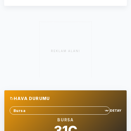
REKLAM ALANI
HAVA DURUMU
DETAY
Sehir sec
BURSA
31C