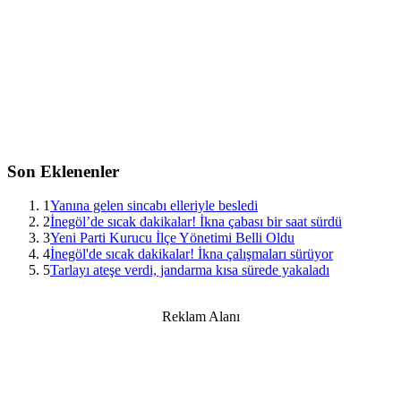
Son Eklenenler
1
Yanına gelen sincabı elleriyle besledi
2
İnegöl’de sıcak dakikalar! İkna çabası bir saat sürdü
3
Yeni Parti Kurucu İlçe Yönetimi Belli Oldu
4
İnegöl'de sıcak dakikalar! İkna çalışmaları sürüyor
5
Tarlayı ateşe verdi, jandarma kısa sürede yakaladı
Reklam Alanı