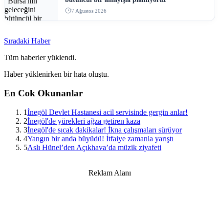
7 Ağustos 2026
Sıradaki Haber
Tüm haberler yüklendi.
Haber yüklenirken bir hata oluştu.
En Cok Okunanlar
1
İnegöl Devlet Hastanesi acil servisinde gergin anlar!
2
İnegöl'de yürekleri ağza getiren kaza
3
İnegöl'de sıcak dakikalar! İkna çalışmaları sürüyor
4
Yangın bir anda büyüdü! İtfaiye zamanla yarıştı
5
Aslı Hünel’den Açıkhava’da müzik ziyafeti
Reklam Alanı