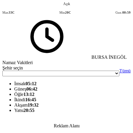
Açık
Max
33C
Min
20C
Gun.
00:59
BURSA İNEGÖL
Namaz Vakitleri
Şehir seçin
Tümü
İmsak
05:12
Güneş
06:42
Öğle
13:12
İkindi
16:45
Akşam
19:32
Yatsı
20:55
Reklam Alanı