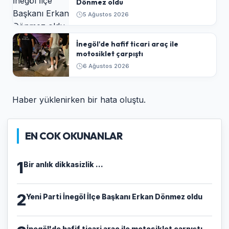
Dönmez oldu
5 Ağustos 2026
İnegöl'de hafif ticari araç ile
motosiklet çarpıştı
6 Ağustos 2026
Haber yüklenirken bir hata oluştu.
EN COK OKUNANLAR
1
Bir anlık dikkasizlik ...
2
Yeni Parti İnegöl İlçe Başkanı Erkan Dönmez oldu
İnegöl'de hafif ticari araç ile motosiklet çarpıştı