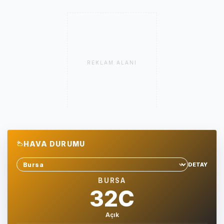
REKLAM ALANI
HAVA DURUMU
DETAY
Sehir sec
BURSA
32C
Açık