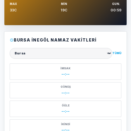
MAX
MIN
GUN.
33C
19C
00:59
BURSA İNEGÖL NAMAZ VAKITLERI
TÜMÜ
Şehir seçin
İMSAK
--:--
GÜNEŞ
--:--
ÖĞLE
--:--
İKINDI
--:--