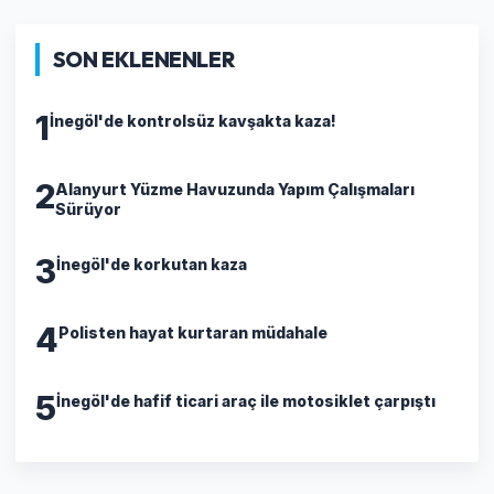
SON EKLENENLER
1
İnegöl'de kontrolsüz kavşakta kaza!
2
Alanyurt Yüzme Havuzunda Yapım Çalışmaları
Sürüyor
3
İnegöl'de korkutan kaza
4
Polisten hayat kurtaran müdahale
5
İnegöl'de hafif ticari araç ile motosiklet çarpıştı