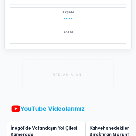
AKŞAM
--:--
YATSI
--:--
REKLAM ALANI
YouTube Videolarımız
İnegöl'de Vatandaşın Yol Çilesi
Kahvehanedekiler O
Kamerada
Bıraktıran Görüntü!