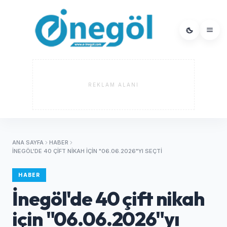
REKLAM ALANI
ANA SAYFA
HABER
İNEGÖL'DE 40 ÇIFT NIKAH IÇIN "06.06.2026"YI SEÇTI
HABER
İnegöl'de 40 çift nikah
için "06.06.2026"yı