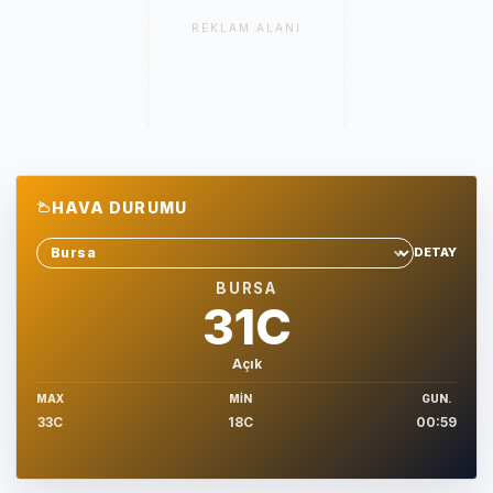
REKLAM ALANI
HAVA DURUMU
DETAY
Sehir sec
BURSA
31C
Açık
MAX
MIN
GUN.
33C
18C
00:59