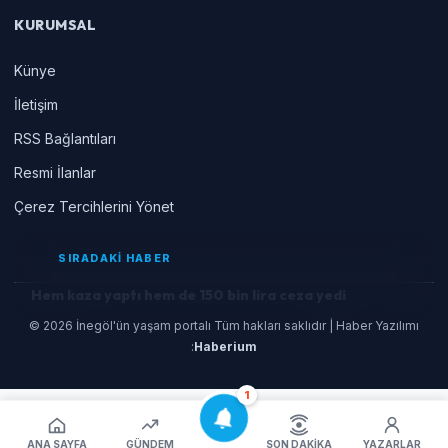
KURUMSAL
Künye
İletişim
RSS Bağlantıları
Resmi İlanlar
Çerez Tercihlerini Yönet
SIRADAKİ HABER
Hem kaza yaptı hem de 150 bin lira ceza yedi
© 2026 İnegöl'ün yaşam portalı Tüm hakları saklıdır | Haber Yazılımı
:
Haberium
1
ANA SAYFA
GÜNDEM
SON DAKIKA
YAZARLAR