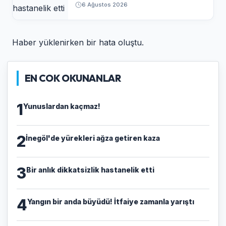
6 Ağustos 2026
Haber yüklenirken bir hata oluştu.
EN COK OKUNANLAR
1
Yunuslardan kaçmaz!
2
İnegöl'de yürekleri ağza getiren kaza
3
Bir anlık dikkatsizlik hastanelik etti
4
Yangın bir anda büyüdü! İtfaiye zamanla yarıştı