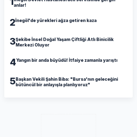
1
anlar!
2
İnegöl'de yürekleri ağza getiren kaza
3
Şekibe İnsel Doğal Yaşam Çiftliği Atlı Binicilik
Merkezi Oluyor
4
Yangın bir anda büyüdü! İtfaiye zamanla yarıştı
5
Başkan Vekili Şahin Biba: "Bursa'nın geleceğini
bütüncül bir anlayışla planlıyoruz"