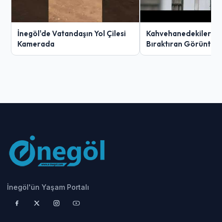
İnegöl'de Vatandaşın Yol Çilesi
Kahvehanedekiler O
Kamerada
Bıraktıran Görüntü!
İnegöl'ün Yaşam Portalı