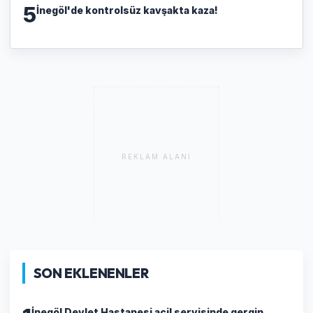
5
İnegöl'de kontrolsüz kavşakta kaza!
REKLAM ALANI
SON EKLENENLER
İnegöl Devlet Hastanesi acil servisinde gergin