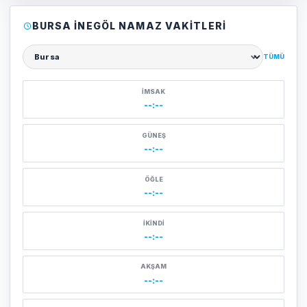
BURSA İNEGÖL NAMAZ VAKITLERI
TÜMÜ
Şehir seçin
İMSAK
--:--
GÜNEŞ
--:--
ÖĞLE
--:--
İKINDI
--:--
AKŞAM
--:--