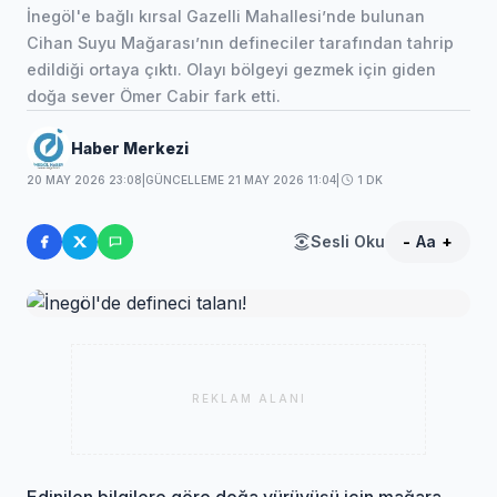
İnegöl'e bağlı kırsal Gazelli Mahallesi’nde bulunan
Cihan Suyu Mağarası’nın defineciler tarafından tahrip
edildiği ortaya çıktı. Olayı bölgeyi gezmek için giden
doğa sever Ömer Cabir fark etti.
Haber Merkezi
20 MAY 2026 23:08
|
GÜNCELLEME 21 MAY 2026 11:04
|
1 DK
Sesli Oku
-
Aa
+
REKLAM ALANI
Edinilen bilgilere göre doğa yürüyüşü için mağara