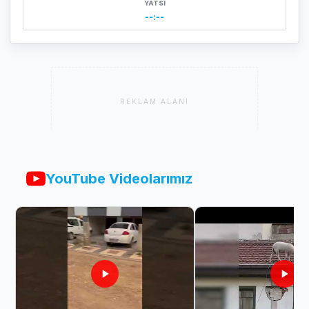
YATSI
--:--
REKLAM ALANI
YouTube Videolarımız