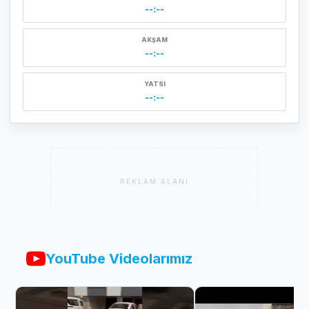
--:--
AKŞAM
--:--
YATSI
--:--
REKLAM ALANI
YouTube Videolarımız