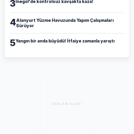
3
İnegöl'de kontrolsüz kavşakta kaza!
4
Alanyurt Yüzme Havuzunda Yapım Çalışmaları
Sürüyor
5
Yangın bir anda büyüdü! İtfaiye zamanla yarıştı
REKLAM ALANI