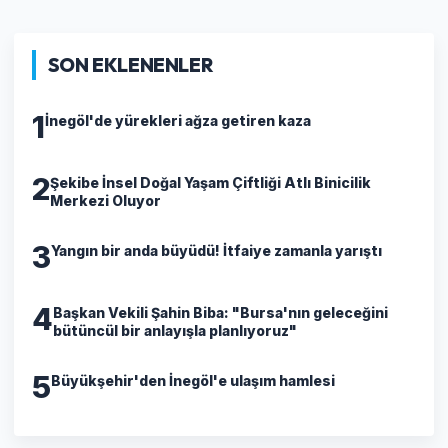
SON EKLENENLER
1
İnegöl'de yürekleri ağza getiren kaza
2
Şekibe İnsel Doğal Yaşam Çiftliği Atlı Binicilik
Merkezi Oluyor
3
Yangın bir anda büyüdü! İtfaiye zamanla yarıştı
4
Başkan Vekili Şahin Biba: "Bursa'nın geleceğini
bütüncül bir anlayışla planlıyoruz"
5
Büyükşehir'den İnegöl'e ulaşım hamlesi