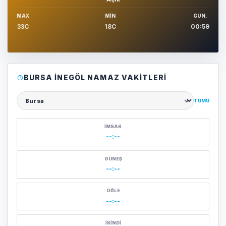
MAX
MIN
GUN.
33C
18C
00:59
BURSA İNEGÖL NAMAZ VAKITLERI
TÜMÜ
Şehir seçin
İMSAK
--:--
GÜNEŞ
--:--
ÖĞLE
--:--
İKINDI