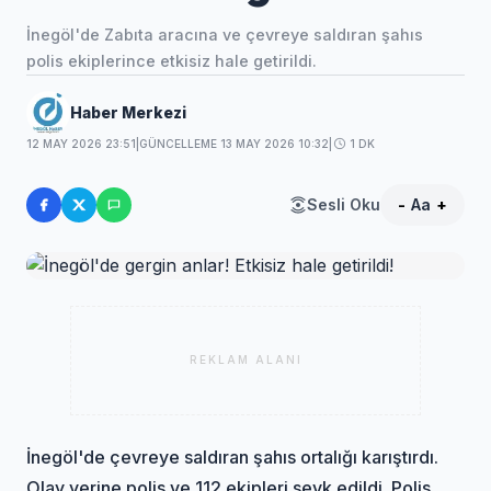
İnegöl'de Zabıta aracına ve çevreye saldıran şahıs
polis ekiplerince etkisiz hale getirildi.
Haber Merkezi
12 MAY 2026 23:51
|
GÜNCELLEME 13 MAY 2026 10:32
|
1 DK
Sesli Oku
-
Aa
+
REKLAM ALANI
İnegöl
'de çevreye saldıran şahıs ortalığı karıştırdı.
Olay yerine polis ve 112 ekipleri sevk edildi. Polis