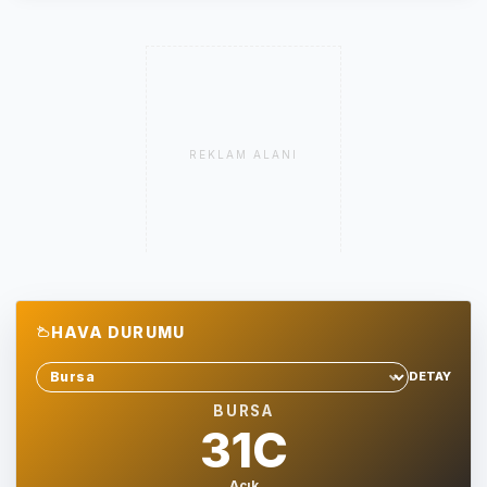
REKLAM ALANI
HAVA DURUMU
DETAY
Sehir sec
BURSA
31C
Açık