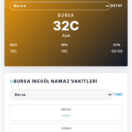
DETAY
Sehir sec
BURSA
32C
Açık
MAX
MIN
GUN.
33C
19C
00:59
BURSA İNEGÖL NAMAZ VAKITLERI
TÜMÜ
Şehir seçin
İMSAK
--:--
GÜNEŞ