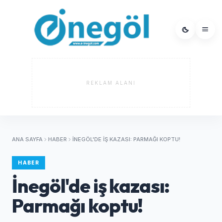
REKLAM ALANI
ANA SAYFA
HABER
İNEGÖL'DE IŞ KAZASI: PARMAĞI KOPTU!
HABER
İnegöl'de iş kazası:
Parmağı koptu!