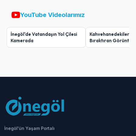
YouTube Videolarımız
İnegöl'de Vatandaşın Yol Çilesi
Kahvehanedekiler O
Kamerada
Bıraktıran Görüntü!
İnegöl'ün Yaşam Portalı