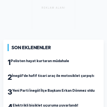
REKLAM ALANI
SON EKLENENLER
1
Polisten hayat kurtaran müdahale
2
İnegöl'de hafif ticari araç ile motosiklet çarpıştı
3
Yeni Parti İnegöl İlçe Başkanı Erkan Dönmez oldu
4
Elektrikli bisiklet uçuruma yuvarlandı!