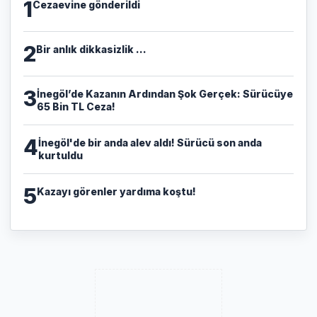
1
Cezaevine gönderildi
2
Bir anlık dikkasizlik ...
3
​İnegöl’de Kazanın Ardından Şok Gerçek: Sürücüye
65 Bin TL Ceza!
4
İnegöl'de bir anda alev aldı! Sürücü son anda
kurtuldu
5
Kazayı görenler yardıma koştu!