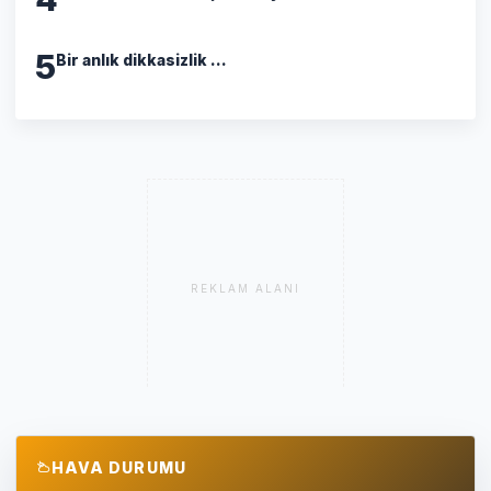
5
Bir anlık dikkasizlik ...
REKLAM ALANI
HAVA DURUMU