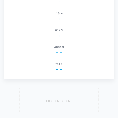
--:--
ÖĞLE
--:--
İKINDI
--:--
AKŞAM
--:--
YATSI
--:--
REKLAM ALANI