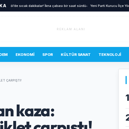
İKA
l’de sıcak dakikalar! İkna çabası bir saat sürdü
•
Yeni Parti Kurucu İlçe Yönetimi B
REKLAM ALANI
DEM
EKONOMI
SPOR
KÜLTÜR SANAT
TEKNOLOJI
ET ÇARPIŞTI!
an kaza:
iklet çarpıştı!