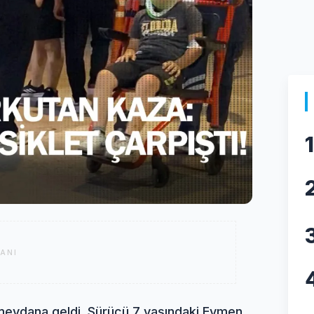
1
ANI
 meydana geldi. Sürücü 7 yaşındaki Eymen