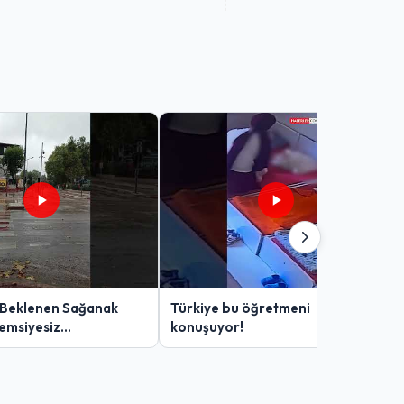
 Beklenen Sağanak
Türkiye bu öğretmeni
Şemsiyesiz
konuşuyor!
lar Zor Anlar Yaşadı