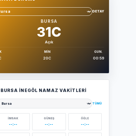
DETAY
hir sec
BURSA
31C
Açık
X
MIN
GUN.
C
20C
00:59
BURSA İNEGÖL NAMAZ VAKITLERI
TÜMÜ
ehir seçin
İMSAK
GÜNEŞ
ÖĞLE
--:--
--:--
--:--