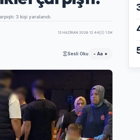
pıştı: 3 kişi yaralandı.
13 HAZIRAN 2026 12:44
|
1 DK
Sesli Oku
-
Aa
+