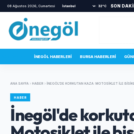
SON DAK
08 Ağustos 2026, Cumartesi
•
Yanına gelen sincabı elleriyle besledi
•
İnegö
32°C
SON DAKIKA
İNEGÖL HABERLERI
BURSA HABERLERI
GÜN
ANA SAYFA
HABER
İNEGÖL'DE KORKUTAN KAZA: MOTOSIKLET ILE BISIKL
HABER
İnegöl'de korkut
Motosiklet ile bis