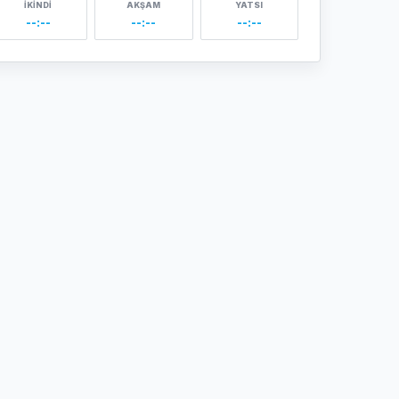
İKINDI
AKŞAM
YATSI
--:--
--:--
--:--