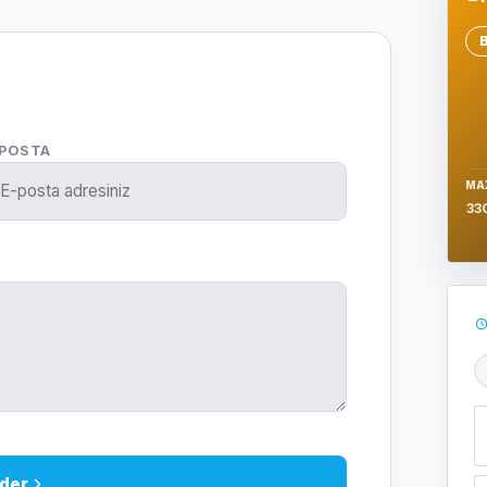
Se
-POSTA
MA
33
Ş
der