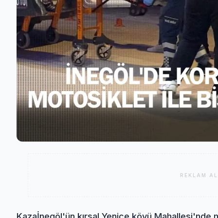
REKLAM AL
Kaza
İnegöl'ün kırsal Yenice köyü Mahallesi'nde