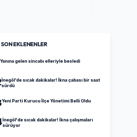
SON EKLENENLER
Yanına gelen sincabı elleriyle besledi
2
İnegöl’de sıcak dakikalar! İkna çabası bir saat
sürdü
3
Yeni Parti Kurucu İlçe Yönetimi Belli Oldu
4
İnegöl'de sıcak dakikalar! İkna çalışmaları
sürüyor