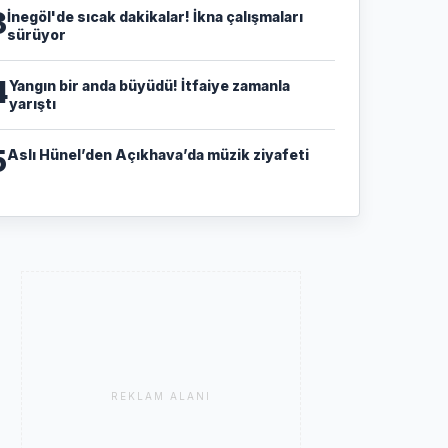
3
İnegöl'de sıcak dakikalar! İkna çalışmaları
sürüyor
4
Yangın bir anda büyüdü! İtfaiye zamanla
yarıştı
5
Aslı Hünel’den Açıkhava’da müzik ziyafeti
REKLAM ALANI