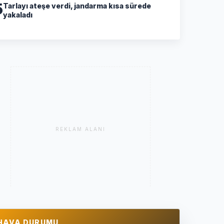
5
Tarlayı ateşe verdi, jandarma kısa sürede
yakaladı
REKLAM ALANI
HAVA DURUMU