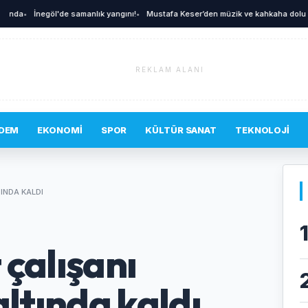
A
da
•
İnegöl'de samanlık yangını!
•
Mustafa Keser’den müzik ve kahkaha dolu gec
REKLAM ALANI
DEM
EKONOMI
SPOR
KÜLTÜR SANAT
TEKNOLOJI
INDA KALDI
 çalışanı
altında kaldı