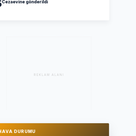
5
Cezaevine gönderildi
REKLAM ALANI
HAVA DURUMU