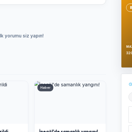
Se
lk yorumu siz yapın!
MA
32
Haber
Ş
ildi
İnegöl'de samanlık yangını!