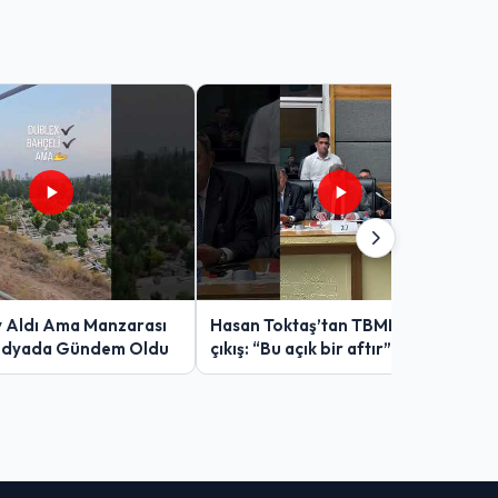
v Aldı Ama Manzarası
Hasan Toktaş’tan TBMM’de sert
edyada Gündem Oldu
çıkış: “Bu açık bir aftır”