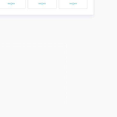
--:--
--:--
--:--