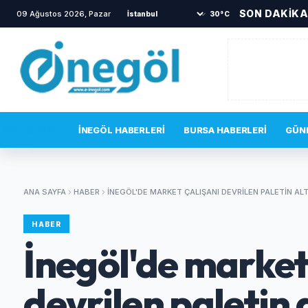
SON DAKİK
09 Ağustos 2026, Pazar
•
Kaza anı güvenlik kamerasın
30°C
SON DAKIKA
İNEGÖL HABERLERI
BURSA HABERLERI
GÜN
ANA SAYFA
HABER
İNEGÖL'DE MARKET ÇALIŞANI DEVRILEN PALETIN ALT
HABER
İnegöl'de market
devrilen paletin 