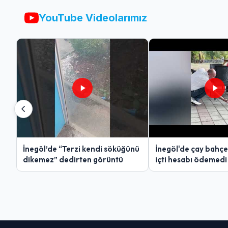
YouTube Videolarımız
İnegöl’de “Terzi kendi söküğünü
İnegöl'de çay bahçe
dikemez” dedirten görüntü
içti hesabı ödemedi