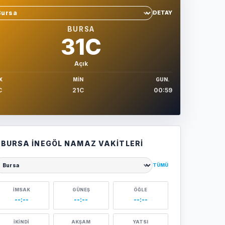
DETAY
hir sec
BURSA
31C
Açık
X
MIN
GUN.
C
21C
00:59
BURSA İNEGÖL NAMAZ VAKITLERI
TÜMÜ
ehir seçin
İMSAK
GÜNEŞ
ÖĞLE
--:--
--:--
--:--
İKINDI
AKŞAM
YATSI