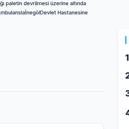
ğı paletin devrilmesi üzerine altında
 Ambulansla
İnegöl
Devlet Hastanesine
1