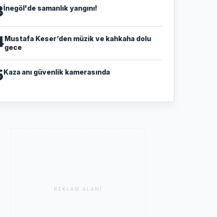
3
İnegöl'de samanlık yangını!
4
Mustafa Keser’den müzik ve kahkaha dolu
gece
5
Kaza anı güvenlik kamerasında
REKLAM ALANI