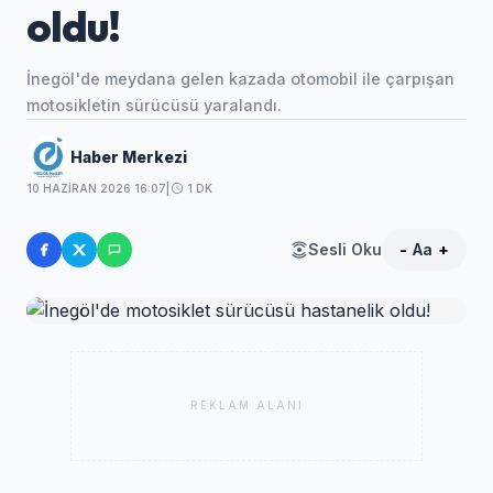
oldu!
İnegöl'de meydana gelen kazada otomobil ile çarpışan
motosikletin sürücüsü yaralandı.
Haber Merkezi
10 HAZIRAN 2026 16:07
|
1 DK
Sesli Oku
-
Aa
+
REKLAM ALANI