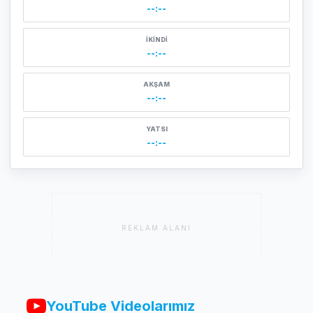
--:--
İKINDI
--:--
AKŞAM
--:--
YATSI
--:--
REKLAM ALANI
YouTube Videolarımız