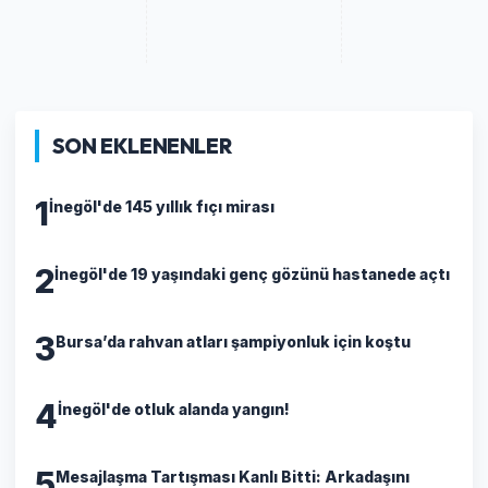
SON EKLENENLER
1
İnegöl'de 145 yıllık fıçı mirası
2
İnegöl'de 19 yaşındaki genç gözünü hastanede açtı
3
Bursa’da rahvan atları şampiyonluk için koştu
4
İnegöl'de otluk alanda yangın!
5
​Mesajlaşma Tartışması Kanlı Bitti: Arkadaşını