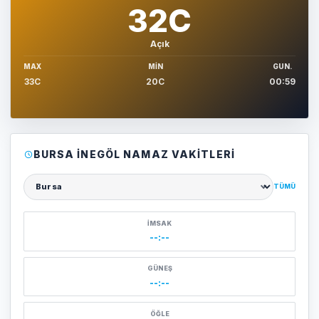
32C
Açık
MAX
MIN
GUN.
33C
20C
00:59
BURSA İNEGÖL NAMAZ VAKITLERI
TÜMÜ
Şehir seçin
İMSAK
--:--
GÜNEŞ
--:--
ÖĞLE