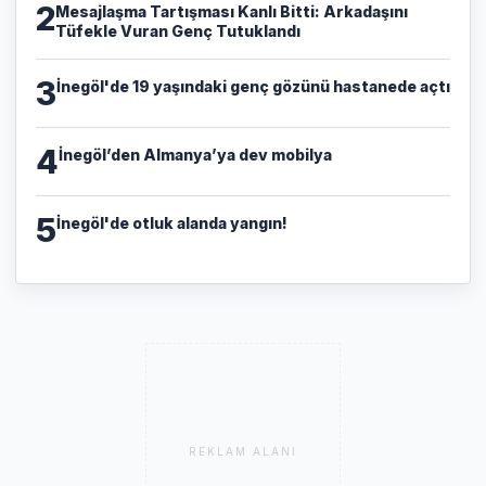
2
​Mesajlaşma Tartışması Kanlı Bitti: Arkadaşını
Tüfekle Vuran Genç Tutuklandı
3
İnegöl'de 19 yaşındaki genç gözünü hastanede açtı
4
İnegöl’den Almanya’ya dev mobilya
5
İnegöl'de otluk alanda yangın!
REKLAM ALANI