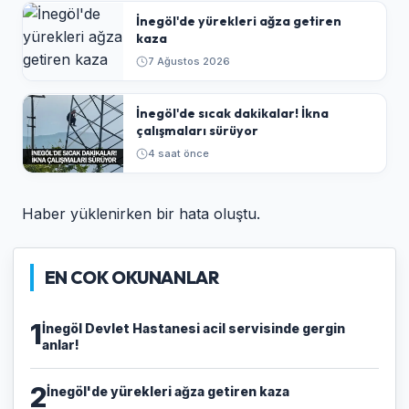
İnegöl'de yürekleri ağza getiren
kaza
7 Ağustos 2026
İnegöl'de sıcak dakikalar! İkna
çalışmaları sürüyor
4 saat önce
Haber yüklenirken bir hata oluştu.
EN COK OKUNANLAR
1
İnegöl Devlet Hastanesi acil servisinde gergin
anlar!
2
İnegöl'de yürekleri ağza getiren kaza