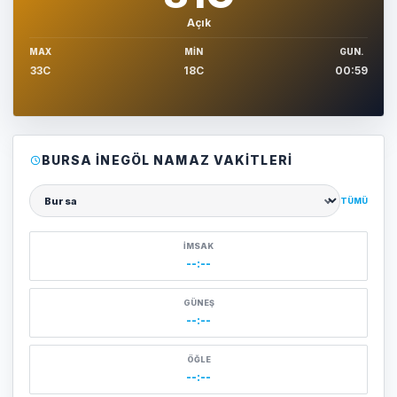
Açık
MAX
MIN
GUN.
33C
18C
00:59
BURSA İNEGÖL NAMAZ VAKITLERI
TÜMÜ
Şehir seçin
İMSAK
--:--
GÜNEŞ
--:--
ÖĞLE
--:--