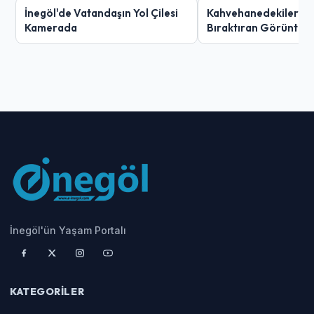
İnegöl'de Vatandaşın Yol Çilesi
Kahvehanedekiler O
Kamerada
Bıraktıran Görüntü!
İnegöl'ün Yaşam Portalı
KATEGORILER