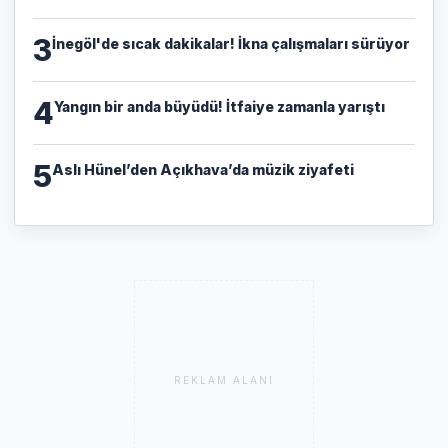
3
İnegöl'de sıcak dakikalar! İkna çalışmaları sürüyor
4
Yangın bir anda büyüdü! İtfaiye zamanla yarıştı
5
Aslı Hünel’den Açıkhava’da müzik ziyafeti
REKLAM ALANI