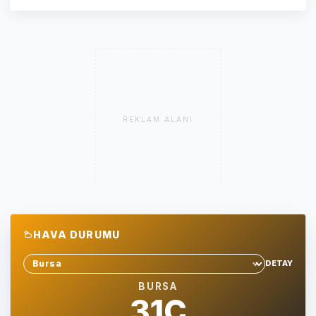
REKLAM ALANI
HAVA DURUMU
DETAY
Sehir sec
BURSA
31C