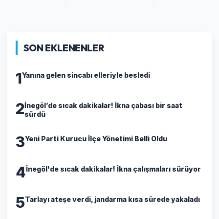
SON EKLENENLER
1
Yanına gelen sincabı elleriyle besledi
2
İnegöl’de sıcak dakikalar! İkna çabası bir saat
sürdü
3
Yeni Parti Kurucu İlçe Yönetimi Belli Oldu
4
İnegöl'de sıcak dakikalar! İkna çalışmaları sürüyor
5
Tarlayı ateşe verdi, jandarma kısa sürede yakaladı