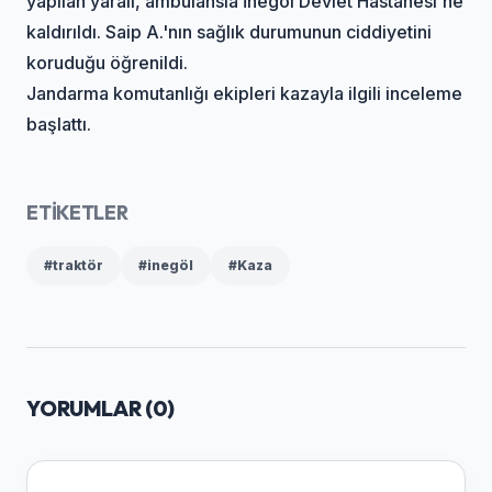
yapılan yaralı, ambulansla İnegöl Devlet Hastanesi'ne
kaldırıldı. Saip A.'nın sağlık durumunun ciddiyetini
koruduğu öğrenildi.
Jandarma komutanlığı ekipleri kazayla ilgili inceleme
başlattı.
ETİKETLER
#traktör
#inegöl
#Kaza
YORUMLAR (
0
)