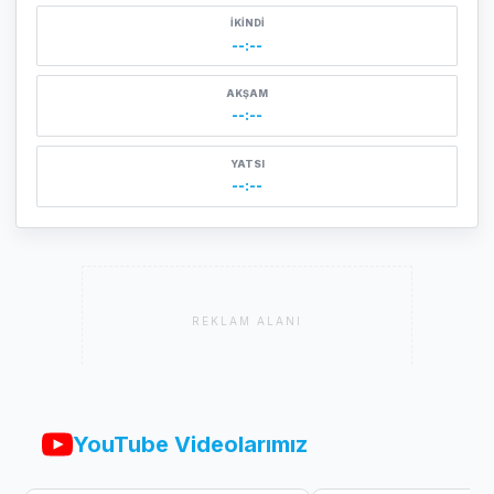
İKINDI
--:--
AKŞAM
--:--
YATSI
--:--
REKLAM ALANI
YouTube Videolarımız