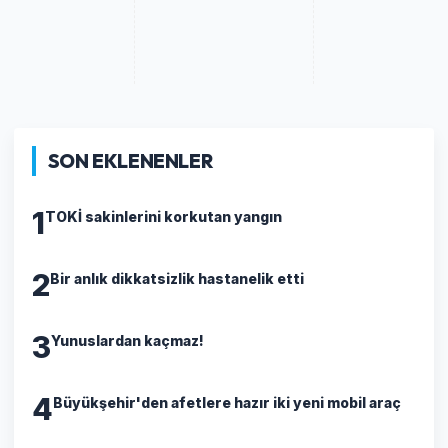
SON EKLENENLER
1
TOKİ sakinlerini korkutan yangın
2
Bir anlık dikkatsizlik hastanelik etti
3
Yunuslardan kaçmaz!
4
Büyükşehir'den afetlere hazır iki yeni mobil araç