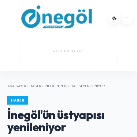
REKLAM ALANI
ANA SAYFA
HABER
İNEGÖL'ÜN ÜSTYAPISI YENILENIYOR
HABER
İnegöl'ün üstyapısı
yenileniyor