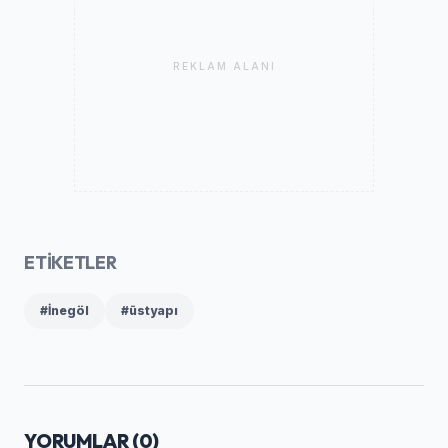
REKLAM ALANI
ETİKETLER
#İnegöl
#üstyapı
YORUMLAR (
0
)