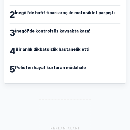
2
İnegöl'de hafif ticari araç ile motosiklet çarpıştı
3
İnegöl'de kontrolsüz kavşakta kaza!
4
Bir anlık dikkatsizlik hastanelik etti
5
Polisten hayat kurtaran müdahale
REKLAM ALANI