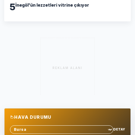
5
İnegöl'ün lezzetleri vitrine çıkıyor
REKLAM ALANI
HAVA DURUMU
DETAY
Sehir sec