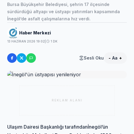
Bursa Büyükşehir Belediyesi, şehrin 17 ilçesinde
sürdürdüğü altyapı ve üstyapı yatırımları kapsamında
İnegöl’de asfalt çalışmalarına hız verdi.
Haber Merkezi
13 HAZIRAN 2026 19:02
|
1 DK
Sesli Oku
-
Aa
+
REKLAM ALANI
Ulaşım Dairesi Başkanlığı tarafından
İnegöl
’ün