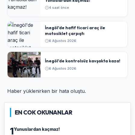
Yunuslardan kaçmaz!
4 saat önce
İnegöl'de hafif ticari araç ile
motosiklet çarpıştı
6 Ağustos 2026
İnegöl'de kontrolsüz kavşakta kaza!
6 Ağustos 2026
Haber yüklenirken bir hata oluştu.
EN COK OKUNANLAR
1
Yunuslardan kaçmaz!