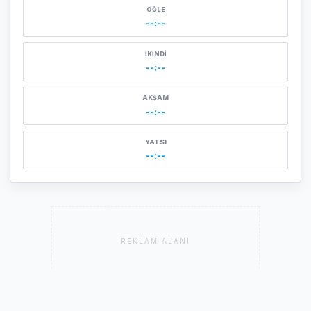
ÖĞLE
--:--
İKINDI
--:--
AKŞAM
--:--
YATSI
--:--
REKLAM ALANI