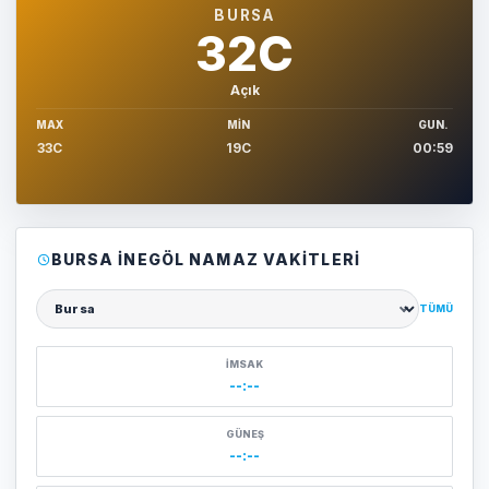
BURSA
32C
Açık
MAX
MIN
GUN.
33C
19C
00:59
BURSA İNEGÖL NAMAZ VAKITLERI
TÜMÜ
Şehir seçin
İMSAK
--:--
GÜNEŞ
--:--