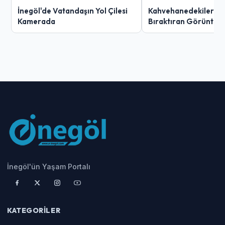
İnegöl'de Vatandaşın Yol Çilesi
Kahvehanedekiler O
Kamerada
Bıraktıran Görüntü!
İnegöl'ün Yaşam Portalı
KATEGORILER