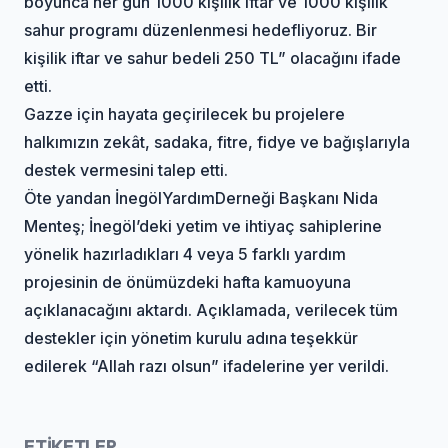
boyunca her gün 1000 kişilik iftar ve 1000 kişilik
sahur programı düzenlenmesi hedefliyoruz. Bir
kişilik iftar ve sahur bedeli 250 TL” olacağını ifade
etti.
Gazze için hayata geçirilecek bu projelere
halkımızın zekât, sadaka, fitre, fidye ve bağışlarıyla
destek vermesini talep etti.
Öte yandan İnegöl
Yardım
Derneği Başkanı Nida
Menteş; İnegöl’deki yetim ve ihtiyaç sahiplerine
yönelik hazırladıkları 4 veya 5 farklı yardım
projesinin de önümüzdeki hafta kamuoyuna
açıklanacağını aktardı. Açıklamada, verilecek tüm
destekler için yönetim kurulu adına teşekkür
edilerek “Allah razı olsun” ifadelerine yer verildi.
ETİKETLER