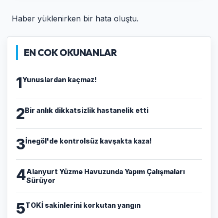
Haber yüklenirken bir hata oluştu.
EN COK OKUNANLAR
1
Yunuslardan kaçmaz!
2
Bir anlık dikkatsizlik hastanelik etti
3
İnegöl'de kontrolsüz kavşakta kaza!
4
Alanyurt Yüzme Havuzunda Yapım Çalışmaları
Sürüyor
5
TOKİ sakinlerini korkutan yangın