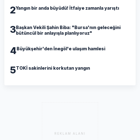
2
Yangın bir anda büyüdü! İtfaiye zamanla yarıştı
3
Başkan Vekili Şahin Biba: "Bursa'nın geleceğini
bütüncül bir anlayışla planlıyoruz"
4
Büyükşehir'den İnegöl'e ulaşım hamlesi
5
TOKİ sakinlerini korkutan yangın
REKLAM ALANI