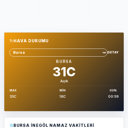
HAVA DURUMU
DETAY
Sehir sec
BURSA
31C
Açık
MAX
MIN
GUN.
33C
18C
00:59
BURSA İNEGÖL NAMAZ VAKITLERI