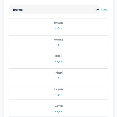
TÜMÜ
Şehir seçin
İMSAK
--:--
GÜNEŞ
--:--
ÖĞLE
--:--
İKINDI
--:--
AKŞAM
--:--
YATSI
--:--