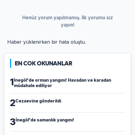
Henüz yorum yapılmamış. İlk yorumu siz
yapın!
Haber yüklenirken bir hata oluştu.
EN COK OKUNANLAR
1
İnegöl'de orman yangını! Havadan ve karadan
müdahale ediliyor
2
Cezaevine gönderildi
3
İnegöl'de samanlık yangını!