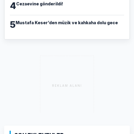
4
Cezaevine gönderildi!
5
Mustafa Keser’den müzik ve kahkaha dolu gece
REKLAM ALANI