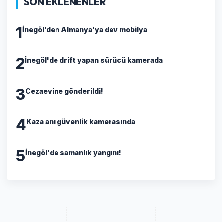
SON EKLENENLER
1
İnegöl’den Almanya’ya dev mobilya
2
İnegöl'de drift yapan sürücü kamerada
3
Cezaevine gönderildi!
4
Kaza anı güvenlik kamerasında
5
İnegöl'de samanlık yangını!