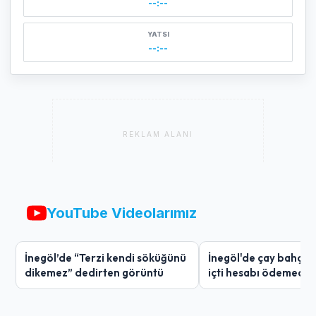
--:--
YATSI
--:--
REKLAM ALANI
YouTube Videolarımız
İnegöl’de “Terzi kendi söküğünü
İnegöl'de çay bahçes
dikemez” dedirten görüntü
içti hesabı ödemedi