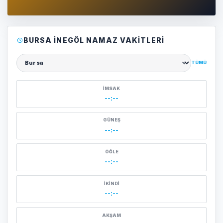
BURSA İNEGÖL NAMAZ VAKITLERI
TÜMÜ
Şehir seçin
İMSAK
--:--
GÜNEŞ
--:--
ÖĞLE
--:--
İKINDI
--:--
AKŞAM