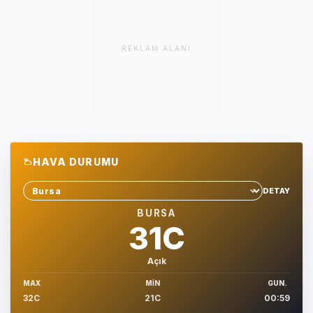
REKLAM ALANI
HAVA DURUMU
DETAY
Sehir sec
BURSA
31C
Açık
MAX
MIN
GUN.
32C
21C
00:59