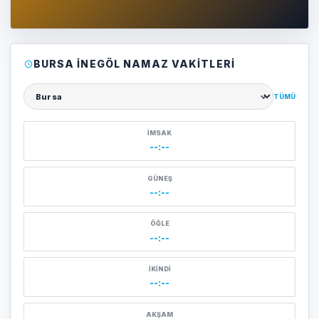
BURSA İNEGÖL NAMAZ VAKITLERI
TÜMÜ
Şehir seçin
İMSAK
--:--
GÜNEŞ
--:--
ÖĞLE
--:--
İKINDI
--:--
AKŞAM