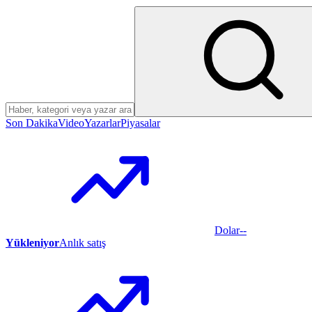
Menüden arama yap
Son Dakika
Video
Yazarlar
Piyasalar
Dolar
--
Yükleniyor
Anlık satış