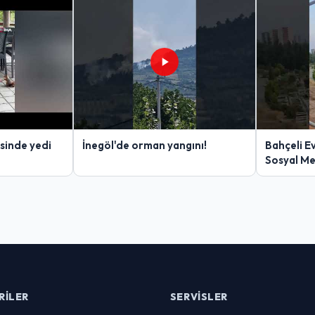
sinde yedi
İnegöl'de orman yangını!
Bahçeli E
Sosyal M
RILER
SERVISLER