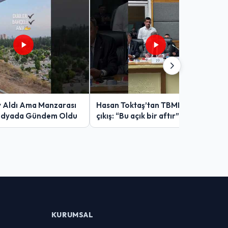
v Aldı Ama Manzarası
Hasan Toktaş’tan TBMM’de sert
edyada Gündem Oldu
çıkış: “Bu açık bir aftır”
KURUMSAL