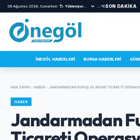
SON DAKİKA
08 Ağustos 2026, Cumartesi
•
Kaza anı güvenlik kamerasında
•
...°C
SON DAKIKA
İNEGÖL HABERLERI
BURSA HABERLERI
GÜN
ANA SAYFA
HABER
JANDARMADAN FUHUŞ VE İNSAN TICARETI OPERA
HABER
Jandarmadan Fu
Ticareti Operas