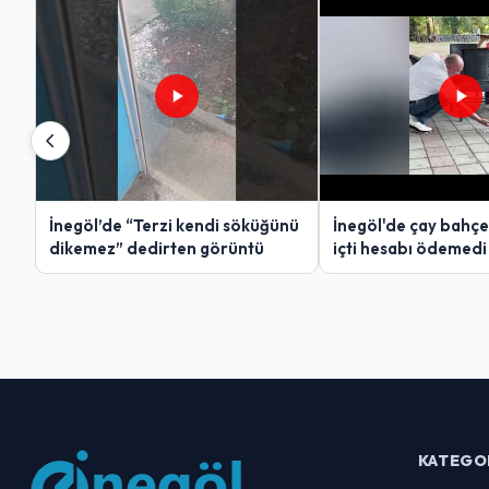
İnegöl’de “Terzi kendi söküğünü
İnegöl'de çay bahçe
dikemez” dedirten görüntü
içti hesabı ödemedi
KATEGO