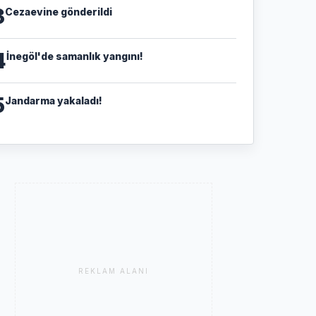
3
Cezaevine gönderildi
4
İnegöl'de samanlık yangını!
5
Jandarma yakaladı!
REKLAM ALANI