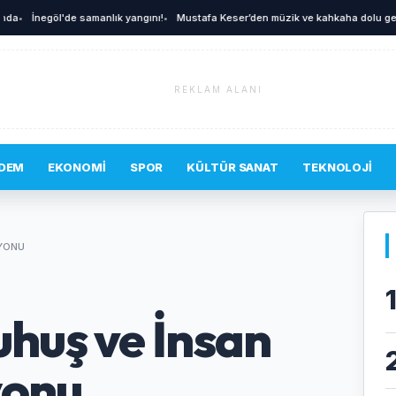
İnegöl'de samanlık yangını!
•
Mustafa Keser’den müzik ve kahkaha dolu gece
•
REKLAM ALANI
DEM
EKONOMI
SPOR
KÜLTÜR SANAT
TEKNOLOJI
SYONU
huş ve İnsan
yonu