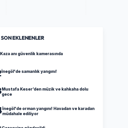
SON EKLENENLER
Kaza anı güvenlik kamerasında
2
İnegöl'de samanlık yangını!
3
Mustafa Keser’den müzik ve kahkaha dolu
gece
4
İnegöl'de orman yangını! Havadan ve karadan
müdahale ediliyor
Cezaevine gönderildi