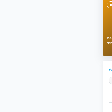
Se
MA
33
Ş