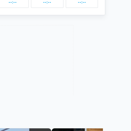
--:--
--:--
--:--