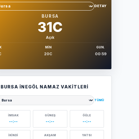
DETAY
hir sec
BURSA
31C
Açık
X
MIN
GUN.
C
20C
00:59
BURSA İNEGÖL NAMAZ VAKITLERI
TÜMÜ
ehir seçin
İMSAK
GÜNEŞ
ÖĞLE
--:--
--:--
--:--
İKINDI
AKŞAM
YATSI