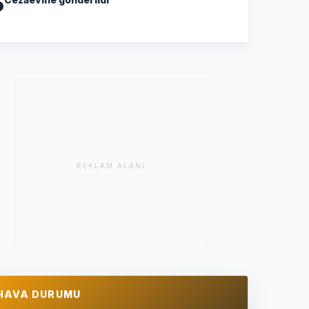
5
REKLAM ALANI
HAVA DURUMU