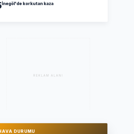
5
İnegöl'de korkutan kaza
REKLAM ALANI
HAVA DURUMU