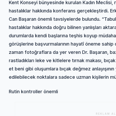
Kent Konseyi bünyesinde kurulan Kadın Meclisi
hastalıklar hakkında konferans gerçekleştirdi. Erke
Can Başaran önemli tavsiyelerde bulundu. “Tabul
hastalıklar hakkında doğru bilinen yanlışları aktar
durumlarda kendi başlarına teşhis koyup müdaha
görüşlerine başvurmalarının hayatî öneme sahi
zaman fotoğraflara da yer veren Dr. Başaran, baz
rastladıkları leke ve kitlelere tırnak makası, bıçak
et beni gibi oluşumlara bıçak değmez anlayışının
edilebilecek noktalara sadece uzman kişilerin müd
Rutin kontroller önemli
REKLAM AL