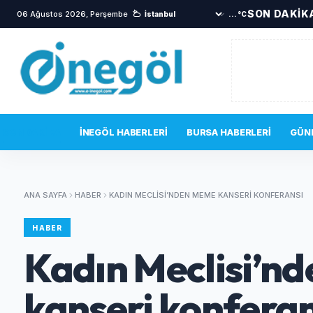
SON DAKİK
06 Ağustos 2026, Perşembe
•
İnegöl'ün lezzetleri vitrine çıkıyor
•
...°C
SON DAKIKA
İNEGÖL HABERLERI
BURSA HABERLERI
GÜN
ANA SAYFA
HABER
KADIN MECLISI’NDEN MEME KANSERI KONFERANSI
HABER
Kadın Meclisi’n
kanseri konferan