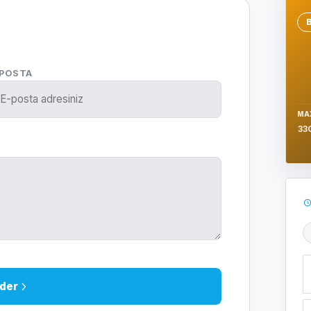
Se
-POSTA
MA
33
Ş
der