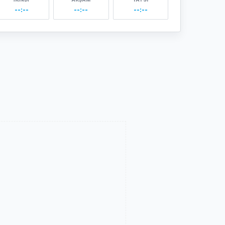
--:--
--:--
--:--