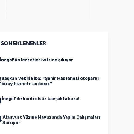
SON EKLENENLER
İnegöl'ün lezzetleri vitrine çıkıyor
2
Başkan Vekili Biba: "Şehir Hastanesi otoparkı
bu ay hizmete açılacak"
3
İnegöl'de kontrolsüz kavşakta kaza!
4
Alanyurt Yüzme Havuzunda Yapım Çalışmaları
Sürüyor