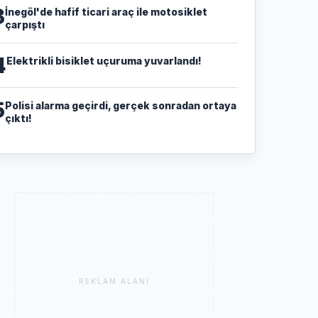
3
İnegöl'de hafif ticari araç ile motosiklet
çarpıştı
4
Elektrikli bisiklet uçuruma yuvarlandı!
5
Polisi alarma geçirdi, gerçek sonradan ortaya
çıktı!
REKLAM ALANI