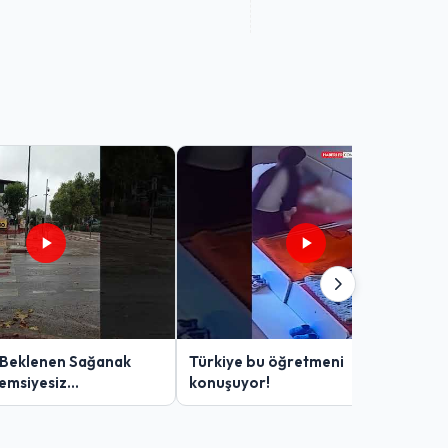
 Beklenen Sağanak
Türkiye bu öğretmeni
Şemsiyesiz
konuşuyor!
lar Zor Anlar Yaşadı