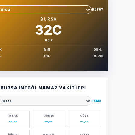
DETAY
hir sec
BURSA
32C
Açık
X
MIN
GUN.
C
19C
00:59
BURSA İNEGÖL NAMAZ VAKITLERI
TÜMÜ
ehir seçin
İMSAK
GÜNEŞ
ÖĞLE
--:--
--:--
--:--
İKINDI
AKŞAM
YATSI