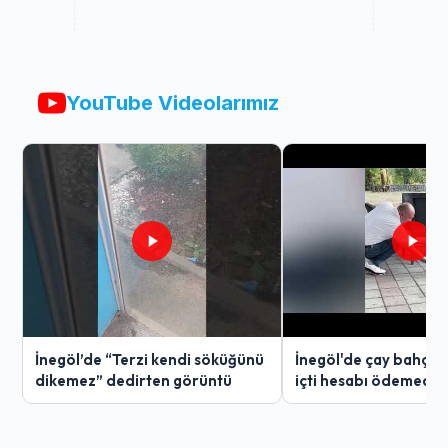
YouTube Videolarımız
İnegöl’de “Terzi kendi söküğünü
İnegöl'de çay bahçes
dikemez” dedirten görüntü
içti hesabı ödemedi