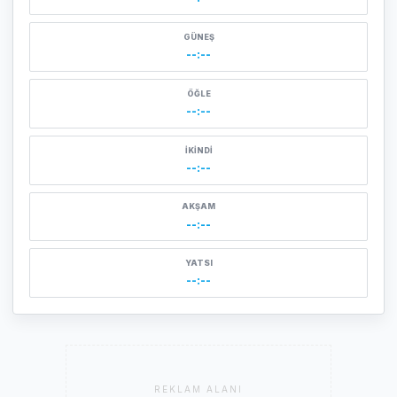
GÜNEŞ
--:--
ÖĞLE
--:--
İKINDI
--:--
AKŞAM
--:--
YATSI
--:--
REKLAM ALANI