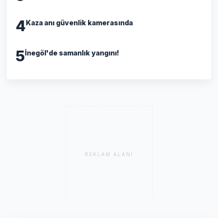
4
Kaza anı güvenlik kamerasında
5
İnegöl'de samanlık yangını!
REKLAM ALANI