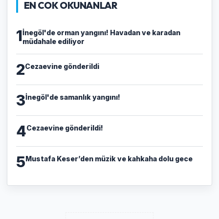
EN COK OKUNANLAR
1
İnegöl'de orman yangını! Havadan ve karadan
müdahale ediliyor
2
Cezaevine gönderildi
3
İnegöl'de samanlık yangını!
4
Cezaevine gönderildi!
5
Mustafa Keser’den müzik ve kahkaha dolu gece