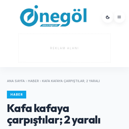
REKLAM ALANI
ANA SAYFA
HABER
KAFA KAFAYA ÇARPIŞTILAR; 2 YARALI
HABER
Kafa kafaya
çarpıştılar; 2 yaralı