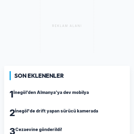
REKLAM ALANI
SON EKLENENLER
1
İnegöl’den Almanya’ya dev mobilya
2
İnegöl'de drift yapan sürücü kamerada
3
Cezaevine gönderildi!