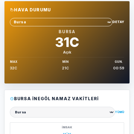
HAVA DURUMU
DETAY
Sehir sec
BURSA
31C
Açık
MAX
MIN
GUN.
32C
21C
00:59
BURSA İNEGÖL NAMAZ VAKITLERI
TÜMÜ
Şehir seçin
İMSAK
--:--