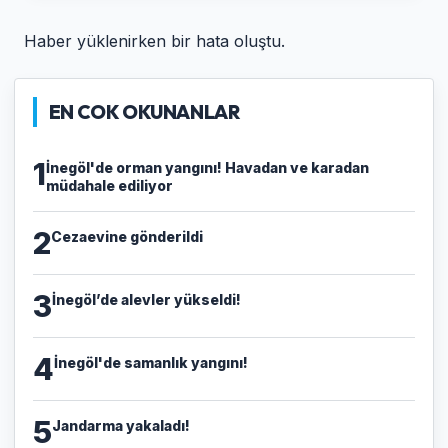
Haber yüklenirken bir hata oluştu.
EN COK OKUNANLAR
1
İnegöl'de orman yangını! Havadan ve karadan
müdahale ediliyor
2
Cezaevine gönderildi
3
İnegöl’de alevler yükseldi!
4
İnegöl'de samanlık yangını!
5
Jandarma yakaladı!