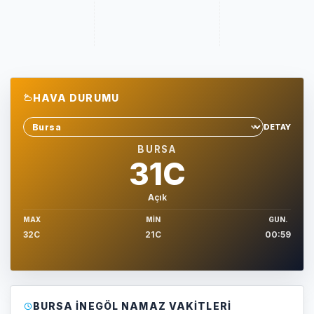
HAVA DURUMU
DETAY
Sehir sec
BURSA
31C
Açık
MAX
MIN
GUN.
32C
21C
00:59
BURSA İNEGÖL NAMAZ VAKITLERI