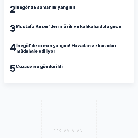
2
İnegöl'de samanlık yangını!
3
Mustafa Keser’den müzik ve kahkaha dolu gece
4
İnegöl'de orman yangını! Havadan ve karadan
müdahale ediliyor
5
Cezaevine gönderildi
REKLAM ALANI