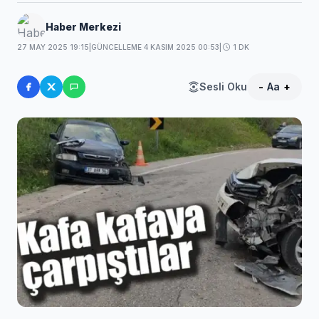
Haber Merkezi
27 MAY 2025 19:15
|
GÜNCELLEME 4 KASIM 2025 00:53
|
1 DK
Sesli Oku
-
Aa
+