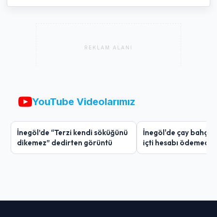
REKLAM ALANI
YouTube Videolarımız
İnegöl’de “Terzi kendi söküğünü
İnegöl'de çay bahçes
dikemez” dedirten görüntü
içti hesabı ödemedi