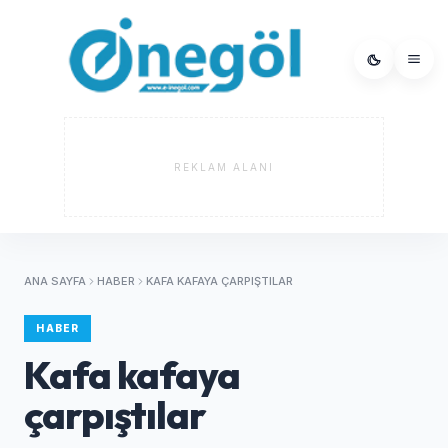
REKLAM ALANI
ANA SAYFA
HABER
KAFA KAFAYA ÇARPIŞTILAR
HABER
Kafa kafaya
çarpıştılar