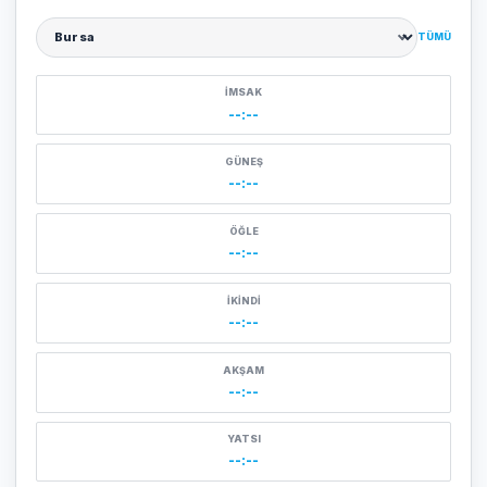
TÜMÜ
Şehir seçin
İMSAK
--:--
GÜNEŞ
--:--
ÖĞLE
--:--
İKINDI
--:--
AKŞAM
--:--
YATSI
--:--