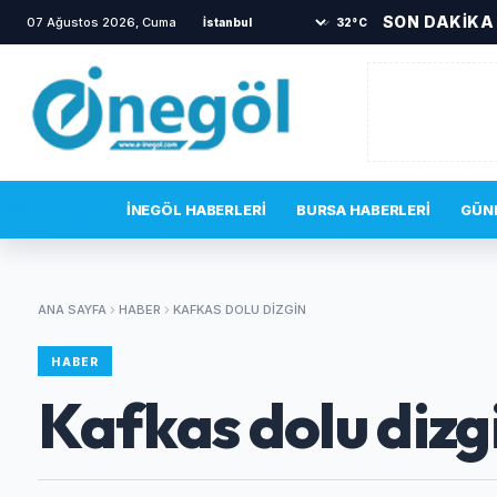
SON DAKİKA
07 Ağustos 2026, Cuma
32°C
SON DAKIKA
İNEGÖL HABERLERI
BURSA HABERLERI
GÜN
ANA SAYFA
HABER
KAFKAS DOLU DIZGIN
HABER
Kafkas dolu dizg