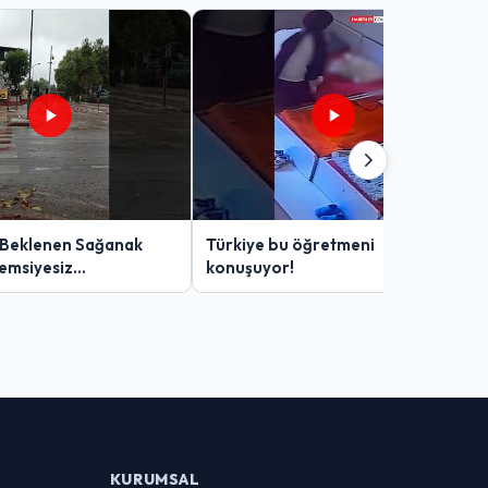
 Beklenen Sağanak
Türkiye bu öğretmeni
Şemsiyesiz
konuşuyor!
lar Zor Anlar Yaşadı
KURUMSAL