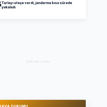
5
Tarlayı ateşe verdi, jandarma kısa sürede
yakaladı
REKLAM ALANI
HAVA DURUMU