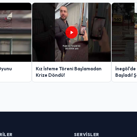
Oyunu
Kız İsteme Töreni Başlamadan
İnegöl'de
Krize Döndü!
Başladı! 
Yakalanan
RILER
SERVISLER