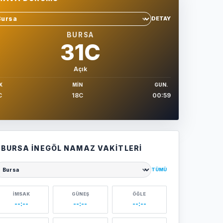
DETAY
hir sec
BURSA
31C
Açık
X
MIN
GUN.
C
18C
00:59
BURSA İNEGÖL NAMAZ VAKITLERI
TÜMÜ
ehir seçin
İMSAK
GÜNEŞ
ÖĞLE
--:--
--:--
--:--