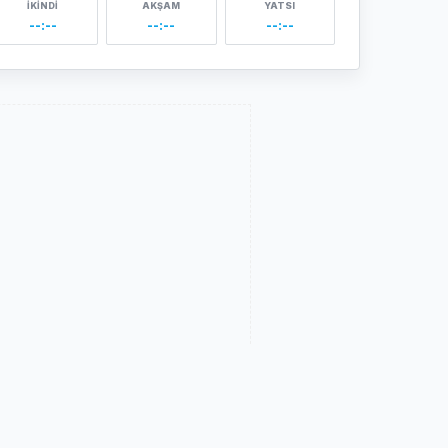
İKINDI
AKŞAM
YATSI
--:--
--:--
--:--