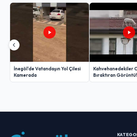
İnegöl'de Vatandaşın Yol Çilesi
Kahvehanedekiler 
Kamerada
Bıraktıran Görüntü!
KATEGO