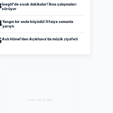
3
İnegöl'de sıcak dakikalar! İkna çalışmaları
sürüyor
4
Yangın bir anda büyüdü! İtfaiye zamanla
yarıştı
5
Aslı Hünel’den Açıkhava’da müzik ziyafeti
REKLAM ALANI