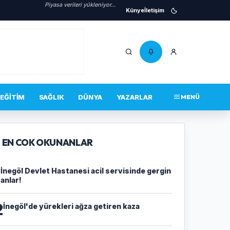
Piyasa verileri yükleniyor...
Künye
İletişim
EĞITIM
SAĞLIK
DÜNYA
YAZARLAR
MENÜ
EN COK OKUNANLAR
1
İnegöl Devlet Hastanesi acil servisinde gergin
anlar!
2
İnegöl'de yürekleri ağza getiren kaza