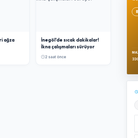
Se
ri ağza
İnegöl'de sıcak dakikalar!
İkna çalışmaları sürüyor
MA
2 saat önce
33
Ş