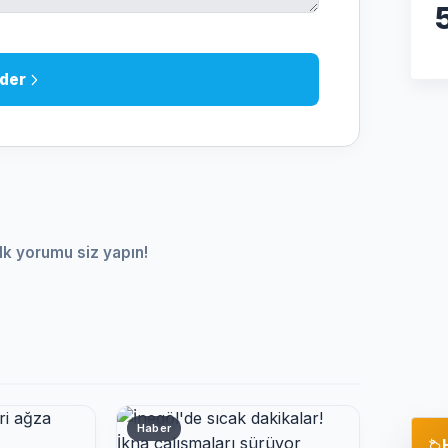
der
lk yorumu siz yapın!
Haber