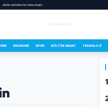
Veriler alınırken bir hata oluştu.
REKLAM ALANI
DEM
EKONOMI
SPOR
KÜLTÜR SANAT
TEKNOLOJI
in