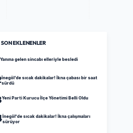
SON EKLENENLER
Yanına gelen sincabı elleriyle besledi
2
İnegöl’de sıcak dakikalar! İkna çabası bir saat
sürdü
3
Yeni Parti Kurucu İlçe Yönetimi Belli Oldu
4
İnegöl'de sıcak dakikalar! İkna çalışmaları
sürüyor