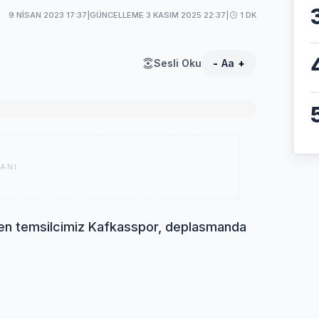
9 NISAN 2023 17:37
|
GÜNCELLEME 3 KASIM 2025 22:37
|
1 DK
Sesli Oku
-
Aa
+
ANI
eren temsilcimiz Kafkasspor, deplasmanda