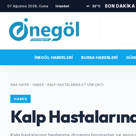
SON DAKİKA
07 Ağustos 2026, Cuma
•
TOKİ sakinlerini korkutan yangın
•
32°C
SON DAKIKA
İNEGÖL HABERLERI
BURSA HABERLERI
GÜN
ANA SAYFA
HABER
KALP HASTALARINA ET IZNI ÇIKTI
HABER
Kalp Hastalarına 
Kalp hastalarının beslenme düzenini bozmadan ve aşırı