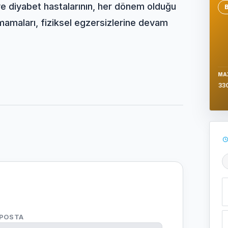
n ve diyabet hastalarının, her dönem olduğu
Se
tmamaları, fiziksel egzersizlerine devam
MA
33
Ş
-POSTA