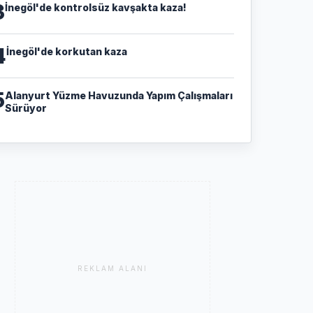
3
İnegöl'de kontrolsüz kavşakta kaza!
4
İnegöl'de korkutan kaza
5
Alanyurt Yüzme Havuzunda Yapım Çalışmaları
Sürüyor
REKLAM ALANI