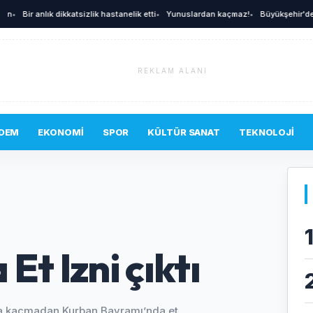
Bir anlık dikkatsizlik hastanelik etti
•
Yunuslardan kaçmaz!
•
Büyükşehir'den afetl
REKLAM ALANI
DEM
EKONOMI
SPOR
KÜLTÜR SANAT
TEKNOLOJI
Et Izni çıktı
ya kaçmadan Kurban Bayramı’nda et