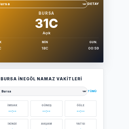
DETAY
hir sec
BURSA
31C
Açık
X
MIN
GUN.
C
18C
00:59
BURSA İNEGÖL NAMAZ VAKITLERI
TÜMÜ
ehir seçin
İMSAK
GÜNEŞ
ÖĞLE
--:--
--:--
--:--
İKINDI
AKŞAM
YATSI