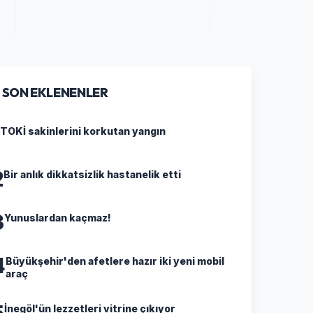
SON EKLENENLER
TOKİ sakinlerini korkutan yangın
2
Bir anlık dikkatsizlik hastanelik etti
3
Yunuslardan kaçmaz!
4
Büyükşehir'den afetlere hazır iki yeni mobil
araç
5
İnegöl'ün lezzetleri vitrine çıkıyor