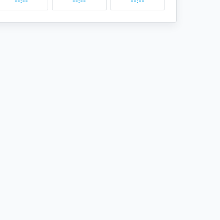
--:--
--:--
--:--