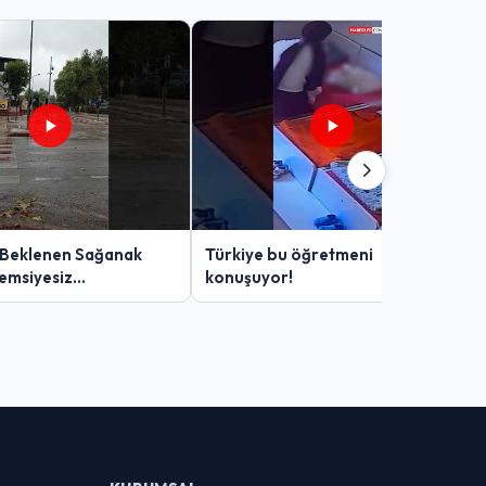
 Beklenen Sağanak
Türkiye bu öğretmeni
Şemsiyesiz
konuşuyor!
lar Zor Anlar Yaşadı