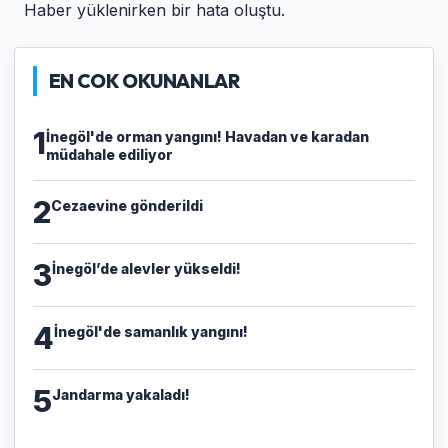
Haber yüklenirken bir hata oluştu.
EN COK OKUNANLAR
1
İnegöl'de orman yangını! Havadan ve karadan
müdahale ediliyor
2
Cezaevine gönderildi
3
İnegöl’de alevler yükseldi!
4
İnegöl'de samanlık yangını!
5
Jandarma yakaladı!