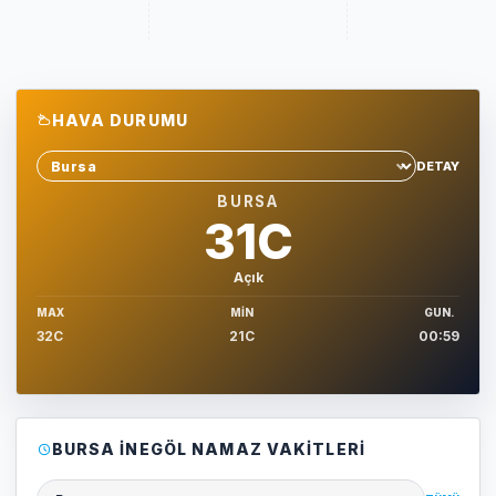
HAVA DURUMU
DETAY
Sehir sec
BURSA
31C
Açık
MAX
MIN
GUN.
32C
21C
00:59
BURSA İNEGÖL NAMAZ VAKITLERI