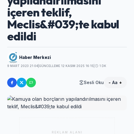
yapılandırılmasını
içeren teklif,
Meclis&#039;te kabul
edildi
Haber Merkezi
9 MART 2023 21:04
|
GÜNCELLEME 12 KASIM 2025 16:15
|
1 DK
Sesli Oku
-
Aa
+
REKLAM ALANI