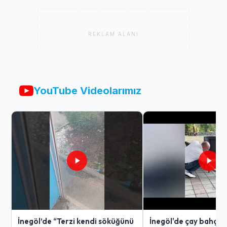
REKLAM ALANI
YouTube Videolarımız
İnegöl’de “Terzi kendi söküğünü
İnegöl'de çay bahçes