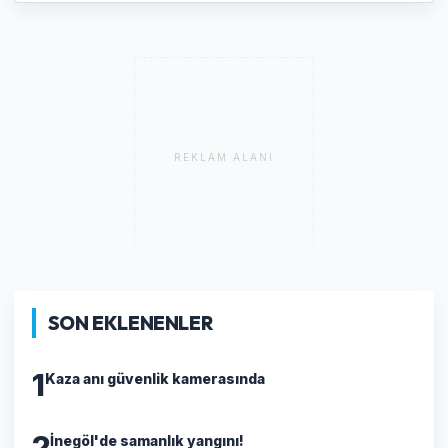
REKLAM ALANI
SON EKLENENLER
1
Kaza anı güvenlik kamerasında
2
İnegöl'de samanlık yangını!