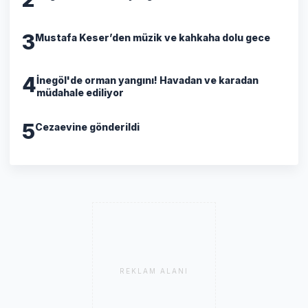
3
Mustafa Keser’den müzik ve kahkaha dolu gece
4
İnegöl'de orman yangını! Havadan ve karadan
müdahale ediliyor
5
Cezaevine gönderildi
REKLAM ALANI