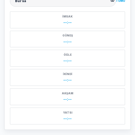
TÜMÜ
Şehir seçin
İMSAK
--:--
GÜNEŞ
--:--
ÖĞLE
--:--
İKINDI
--:--
AKŞAM
--:--
YATSI
--:--