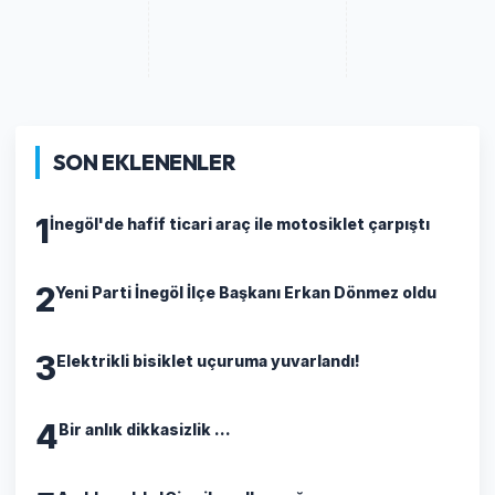
SON EKLENENLER
1
İnegöl'de hafif ticari araç ile motosiklet çarpıştı
2
Yeni Parti İnegöl İlçe Başkanı Erkan Dönmez oldu
3
Elektrikli bisiklet uçuruma yuvarlandı!
4
Bir anlık dikkasizlik ...