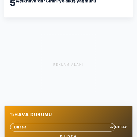
5
Açıkhava'da 'Cimri'ye alkış yağmuru
REKLAM ALANI
HAVA DURUMU
DETAY
Sehir sec
BURSA