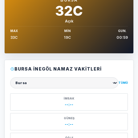
32C
Açık
MAX
MIN
GUN.
33C
19C
00:59
BURSA İNEGÖL NAMAZ VAKITLERI
TÜMÜ
Şehir seçin
İMSAK
--:--
GÜNEŞ
--:--
ÖĞLE