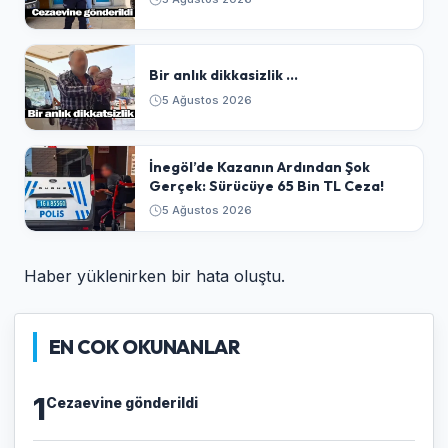
Bir anlık dikkasizlik ...
5 Ağustos 2026
​İnegöl’de Kazanın Ardından Şok
Gerçek: Sürücüye 65 Bin TL Ceza!
5 Ağustos 2026
Haber yüklenirken bir hata oluştu.
EN COK OKUNANLAR
1
Cezaevine gönderildi