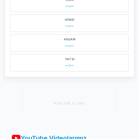
--:--
İKINDI
--:--
AKŞAM
--:--
YATSI
--:--
REKLAM ALANI
YouTube Videolarımız