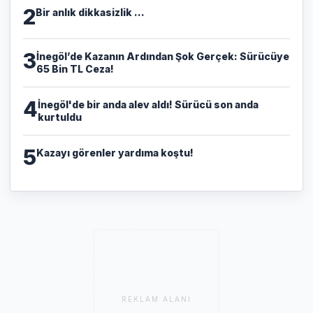
2
Bir anlık dikkasizlik ...
3
​İnegöl’de Kazanın Ardından Şok Gerçek: Sürücüye
65 Bin TL Ceza!
4
İnegöl'de bir anda alev aldı! Sürücü son anda
kurtuldu
5
Kazayı görenler yardıma koştu!
REKLAM ALANI