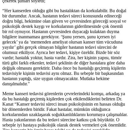
çekerek şunları söyledi;
“Her kanserden olduğu gibi bu hastalıktan da korkulabilir. Bu doğal
bir durumdur. Ancak, hastanın tedavi süreci konusunda edineceği
doğru bilgi, hekimine olan güven ve çevresinden göreceği sosyal ve
psikolojik destek kaygı ve korkularının giderilmesinde çok önemli
bir rol oynuyor. Hastanın çevresinden duyacağı kulaktan duyma
bilgilere inanmaması gerekiyor. ‘Şunu yersen, şunu içersen iyi
gelecek’ ya da ‘memenden ameliyat olursan kanser tüm vücuduna
yayılır’ gibi gerçek olmayan bilgiler hastanın tedavi sürecini de
olumsuz etkiliyor. Ayrıca her tedavi, kişiye özeldir. Bizde bir söz
vardır; hastalık yoktur, hasta vardır. Zira, her kişinin yapısı, tümör
türü gibi farklı etkenler, tedavi şeklinin de diğer hastalara göre daha
değişik olmasını gerektirir. Daha önce bu hastalığı geçirmiş kişilerin
tedavisiyle kişinin tedavisi aynı olmaz. Bu sebeple bir başkasından
hastanın yaptığı, size uygun olmayacaktır. Mutlaka hekime
danışılmalıdır."
Meme kanseri tedavisi görenlerin çevrelerindeki komşu, arkadaş ya
da bu hastalığı geçirmiş kişilerden çok etkilendiklerini belirten Dr.
Kanat “Kanser tedavisi süreci insan psikolojisinin en hassas olduğu
bir dönemlerden biridir. Fakat hastalar, mümkün olduğunca
korkularından uzaklaşarak soğukkanlılıklarını korumaya çalışmalılar.
Hasta yakınlarının da bu tedavi sürecine katkısı çok büyüktür. O
sebeple iyi hastaya psikolojik olarak destek vermeleri çok önemlidir.