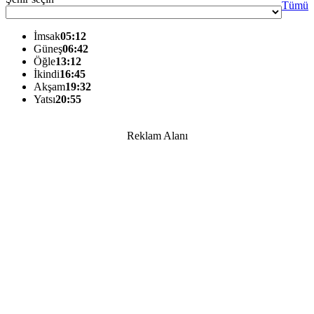
Tümü
İmsak
05:12
Güneş
06:42
Öğle
13:12
İkindi
16:45
Akşam
19:32
Yatsı
20:55
Reklam Alanı