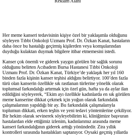
Reklam Alanı
Her meme kanseri tedavisinin kişiye özel bir yaklaşımla olduğunu
söyleyen Tıbbi Onkoloji Uzmanı Prof. Dr. Özkan Kanat, hastaların
daha önce bu hastalığı geçirmiş kişilerden veya komşularından
duyduğu kulaktan duymak bilgilere itibar etmemesini istedi.
Kanser çok önemli ve giderek yaygın görülen bir sağlık sorunu
olduğunu belirten Acıbadem Bursa Hastanesi Tıbbi Onkoloji
Uzmanı Prof. Dr. Özkan Kanat, Türkiye’de yaklaşık her yıl 160
binden fazla kişinin kanser teşhisi aldığını belirtiyor. 100’den fazla
türü olan kanserin özellikle sık rastlanan türlerine yönelik olarak
toplumsal farkındalığı artırmak için özel gün, hafta ya da aylar ilan
edildiğini söyleyerek, “Ekim ayı özellikle kadınlarda en sık görülen
meme kanserine dikkat çekmek için yoğun olarak farkındalık
çalışmalarının yapıldığı bir ay. Bu farkındalık çalışmalarıyla
toplumun dikkati, erken teşhis ve yeni tedavi yöntemlerine çekiliyor.
Bir hekim olarak sevinerek söyleyebilirim ki, kliniğimize başvuran
hastalardan elde ettiğimiz izlenim, kadınlarımız arasında meme
kanseri farkındalığının giderek arttığı yönündedir. Zira yıllık
kontrolleri sırasında hastalıkları saptanıyor. Oysaki geçmiş yıllarda