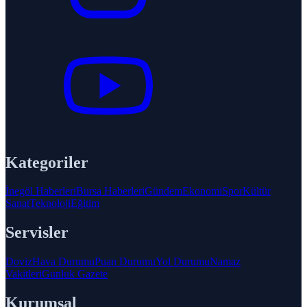
Kategoriler
İnegöl Haberleri
Bursa Haberleri
Gündem
Ekonomi
Spor
Kültür
Sanat
Teknoloji
Eğitim
Servisler
Doviz
Hava Durumu
Puan Durumu
Yol Durumu
Namaz
Vakitleri
Gunluk Gazete
Kurumsal