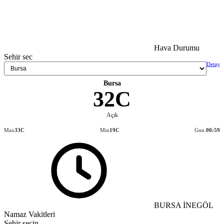
Hava Durumu
Sehir sec
Detay
Bursa
32C
Açık
Max
33C
Min
19C
Gun.
00:59
BURSA İNEGÖL
Namaz Vakitleri
Şehir seçin