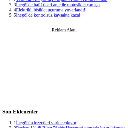
3
İnegöl'de hafif ticari araç ile motosiklet çarpıştı
4
Elektrikli bisiklet uçuruma yuvarlandı!
5
İnegöl'de kontrolsüz kavşakta kaza!
Reklam Alanı
Son Eklenenler
1
İnegöl'ün lezzetleri vitrine çıkıyor
2
Başkan Vekili Biba: "Şehir Hastanesi otoparkı bu ay hizmete