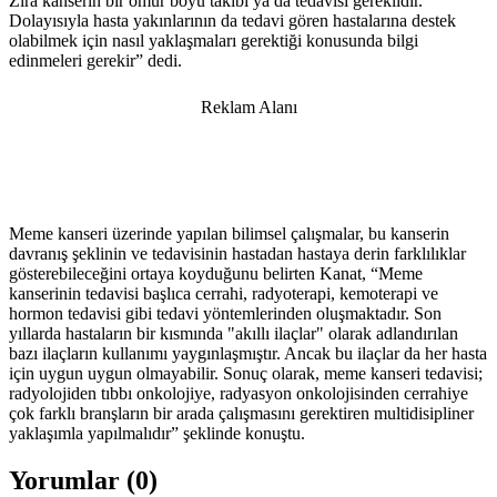
Zira kanserin bir ömür boyu takibi ya da tedavisi gereklidir.
Dolayısıyla hasta yakınlarının da tedavi gören hastalarına destek
olabilmek için nasıl yaklaşmaları gerektiği konusunda bilgi
edinmeleri gerekir” dedi.
Reklam Alanı
Meme kanseri üzerinde yapılan bilimsel çalışmalar, bu kanserin
davranış şeklinin ve tedavisinin hastadan hastaya derin farklılıklar
gösterebileceğini ortaya koyduğunu belirten Kanat, “Meme
kanserinin tedavisi başlıca cerrahi, radyoterapi, kemoterapi ve
hormon tedavisi gibi tedavi yöntemlerinden oluşmaktadır. Son
yıllarda hastaların bir kısmında "akıllı ilaçlar" olarak adlandırılan
bazı ilaçların kullanımı yaygınlaşmıştır. Ancak bu ilaçlar da her hasta
için uygun uygun olmayabilir. Sonuç olarak, meme kanseri tedavisi;
radyolojiden tıbbı onkolojiye, radyasyon onkolojisinden cerrahiye
çok farklı branşların bir arada çalışmasını gerektiren multidisipliner
yaklaşımla yapılmalıdır” şeklinde konuştu.
Yorumlar (
0
)