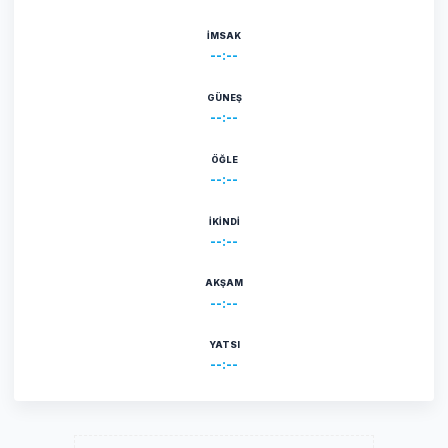
İMSAK
--:--
GÜNEŞ
--:--
ÖĞLE
--:--
İKINDI
--:--
AKŞAM
--:--
YATSI
--:--