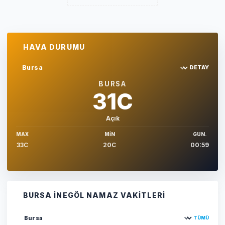
HAVA DURUMU
DETAY
Sehir sec
BURSA
31C
Açık
MAX
MIN
GUN.
33C
20C
00:59
BURSA İNEGÖL NAMAZ VAKITLERI
TÜMÜ
Şehir seçin