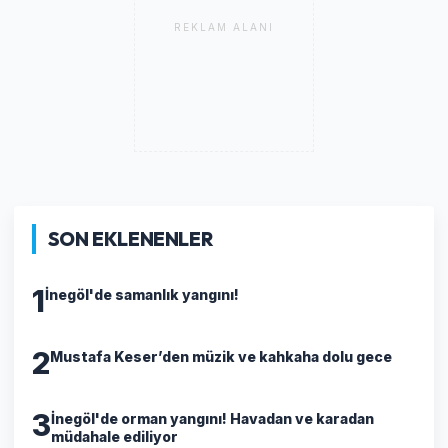
REKLAM ALANI
SON EKLENENLER
1
İnegöl'de samanlık yangını!
2
Mustafa Keser’den müzik ve kahkaha dolu gece
3
İnegöl'de orman yangını! Havadan ve karadan
müdahale ediliyor