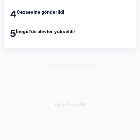
4
Cezaevine gönderildi
5
İnegöl’de alevler yükseldi!
REKLAM ALANI