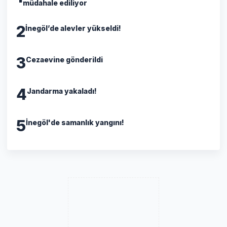
müdahale ediliyor
2
İnegöl’de alevler yükseldi!
3
Cezaevine gönderildi
4
Jandarma yakaladı!
5
İnegöl'de samanlık yangını!