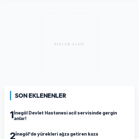
REKLAM ALANI
SON EKLENENLER
1
İnegöl Devlet Hastanesi acil servisinde gergin
anlar!
2
İnegöl'de yürekleri ağza getiren kaza