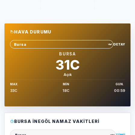
HAVA DURUMU
DETAY
Sehir sec
BURSA
31C
Açık
MAX
MIN
GUN.
33C
18C
00:59
BURSA İNEGÖL NAMAZ VAKITLERI
TÜMÜ