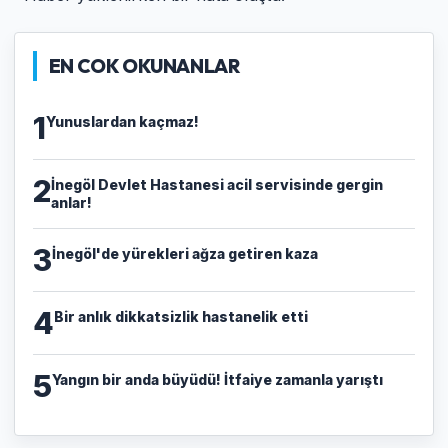
EN COK OKUNANLAR
1
Yunuslardan kaçmaz!
2
İnegöl Devlet Hastanesi acil servisinde gergin
anlar!
3
İnegöl'de yürekleri ağza getiren kaza
4
Bir anlık dikkatsizlik hastanelik etti
5
Yangın bir anda büyüdü! İtfaiye zamanla yarıştı