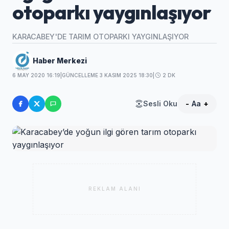
otoparkı yaygınlaşıyor
KARACABEY'DE TARIM OTOPARKI YAYGINLAŞIYOR
Haber Merkezi
6 MAY 2020 16:19
|
GÜNCELLEME 3 KASIM 2025 18:30
|
2 DK
Sesli Oku
-
Aa
+
REKLAM ALANI