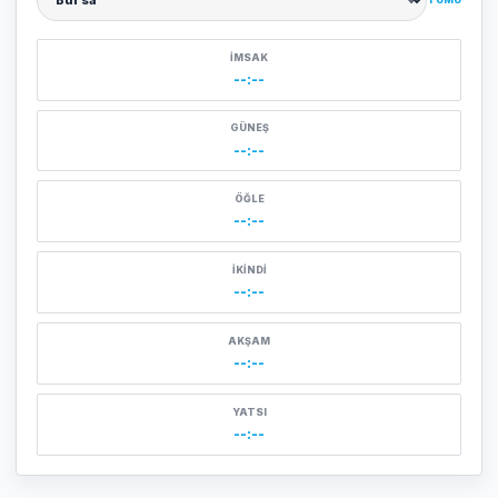
Şehir seçin
İMSAK
--:--
GÜNEŞ
--:--
ÖĞLE
--:--
İKINDI
--:--
AKŞAM
--:--
YATSI
--:--