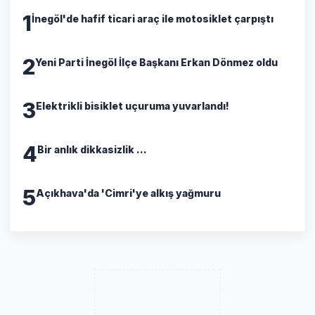
1
İnegöl'de hafif ticari araç ile motosiklet çarpıştı
2
Yeni Parti İnegöl İlçe Başkanı Erkan Dönmez oldu
3
Elektrikli bisiklet uçuruma yuvarlandı!
4
Bir anlık dikkasizlik ...
5
Açıkhava'da 'Cimri'ye alkış yağmuru