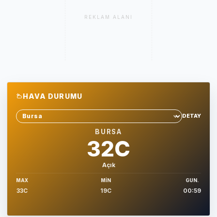
REKLAM ALANI
HAVA DURUMU
DETAY
Sehir sec
BURSA
32C
Açık
MAX
MIN
GUN.
33C
19C
00:59