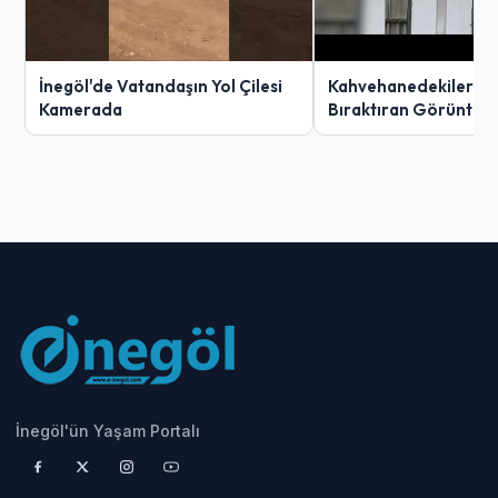
İnegöl'de Vatandaşın Yol Çilesi
Kahvehanedekiler O
Kamerada
Bıraktıran Görüntü!
İnegöl'ün Yaşam Portalı