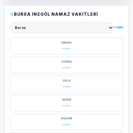
BURSA İNEGÖL NAMAZ VAKITLERI
TÜMÜ
Şehir seçin
İMSAK
--:--
GÜNEŞ
--:--
ÖĞLE
--:--
İKINDI
--:--
AKŞAM
--:--