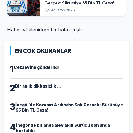
Gerçek: Sürücüye 65 Bin TL Ceza!
5 Ağustos 2026
Haber yüklenirken bir hata oluştu.
EN COK OKUNANLAR
1
Cezaevine gönderildi
2
Bir anlık dikkasizlik ...
3
​İnegöl’de Kazanın Ardından Şok Gerçek: Sürücüye
65 Bin TL Ceza!
4
İnegöl'de bir anda alev aldı! Sürücü son anda
kurtuldu