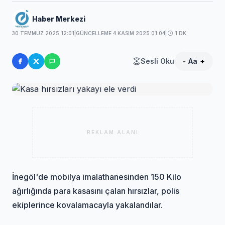
Haber Merkezi
30 TEMMUZ 2025 12:01
|
GÜNCELLEME 4 KASIM 2025 01:04
|
1 DK
Sesli Oku
-
Aa
+
REKLAM ALANI
İnegöl'de mobilya imalathanesinden 150 Kilo
ağırlığında para kasasını çalan hırsızlar, polis
ekiplerince kovalamacayla yakalandılar.