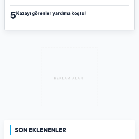
5
Kazayı görenler yardıma koştu!
REKLAM ALANI
SON EKLENENLER