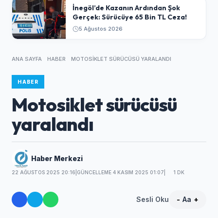
​İnegöl’de Kazanın Ardından Şok
Gerçek: Sürücüye 65 Bin TL Ceza!
5 Ağustos 2026
ANA SAYFA
HABER
MOTOSIKLET SÜRÜCÜSÜ YARALANDI
HABER
Motosiklet sürücüsü
yaralandı
Haber Merkezi
22 AĞUSTOS 2025 20:16
|
GÜNCELLEME 4 KASIM 2025 01:07
|
1 DK
Sesli Oku
-
Aa
+