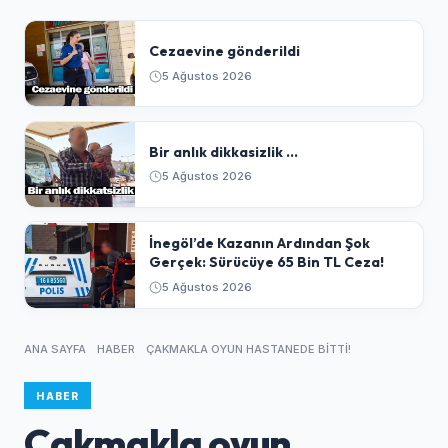
Cezaevine gönderildi
5 Ağustos 2026
Bir anlık dikkasizlik ...
5 Ağustos 2026
​İnegöl’de Kazanın Ardından Şok
Gerçek: Sürücüye 65 Bin TL Ceza!
5 Ağustos 2026
ANA SAYFA
HABER
ÇAKMAKLA OYUN HASTANEDE BITTI!
HABER
Çakmakla oyun