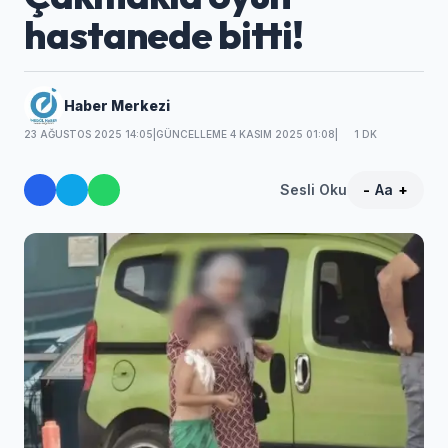
hastanede bitti!
Haber Merkezi
23 AĞUSTOS 2025 14:05
|
GÜNCELLEME 4 KASIM 2025 01:08
|
1 DK
Sesli Oku
-
Aa
+